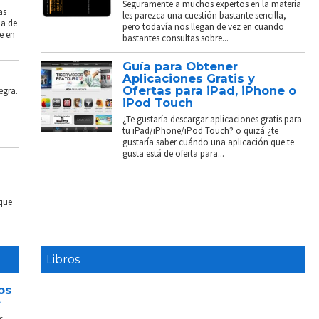
Seguramente a muchos expertos en la materia
as
les parezca una cuestión bastante sencilla,
ba de
pero todavía nos llegan de vez en cuando
e en
bastantes consultas sobre...
Guía para Obtener
Aplicaciones Gratis y
Ofertas para iPad, iPhone o
egra.
iPod Touch
¿Te gustaría descargar aplicaciones gratis para
tu iPad/iPhone/iPod Touch? o quizá ¿te
gustaría saber cuándo una aplicación que te
gusta está de oferta para...
 que
Libros
os
e
s