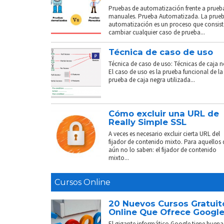
Pruebas de automatización frente a prueb
manuales. Prueba Automatizada. La prue
automatización es un proceso que consist
cambiar cualquier caso de prueba...
Técnica de caso de uso
Técnica de caso de uso: Técnicas de caja n
El caso de uso es la prueba funcional de la
prueba de caja negra utilizada...
Cómo excluir una URL de
Really Simple SSL
A veces es necesario excluir cierta URL del
fijador de contenido mixto. Para aquellos
aún no lo saben: el fijador de contenido
mixto...
Cursos Online
20 Nuevos Cursos Gratuit
Online Que Ofrece Googl
El gigante informático Google tiene buena