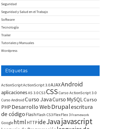
Seguridad
Seguridad y Salud en el Trabajo
Software
Tecnología
Trailer
Tutoriales y Manuales
Wordpress
Etiquetas
Android
AJAX
ActionScript
ActionScript 3.0
CSS
aplicaciones
AS 3.0
CS3
Curso ActionScript 3.0
Curso Java
Curso MySQL
Curso
Curso Android
Drupal
Desarrollo Web
escritura
PHP
de código
Flash
Flash CS3
Flex
Flex 3
Framework
javascript
Java
html
ide
HTTP
Google