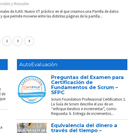
oriales y Manuales
oriales de AJAX. Nuevo VT práctico en el que creamos una Parrilla de datos
que permite moverse entre las distintas páginas de la parrilla...
2
3
4
AutoEvaluación
Preguntas del Examen para
Certificación de
Fundamentos de Scrum –
r
SFPC
l de
 que
Scrum Foundation Professional Certification 1.
La Guía de Scrum describe el uso de un
“enfoque iterativo e incrementar”, como:
Respuesta: b. Entrega de incrementos...
Equivalencia del dinero a
La
través del tiempo –