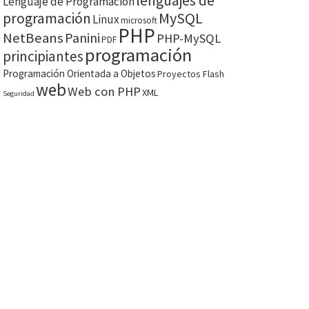
lenguajes de
Lenguaje de Programación
MySQL
programación
Linux
microsoft
PHP
NetBeans
Panini
PHP-MySQL
PDF
programación
principiantes
Programación Orientada a Objetos
Proyectos Flash
web
Web con PHP
XML
Seguridad