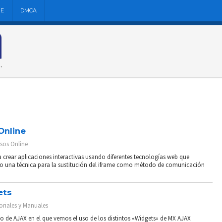
NE
DMCA
Online
sos Online
 crear aplicaciones interactivas usando diferentes tecnologías web que
mo una técnica para la sustitución del iframe como método de comunicación
ets
oriales y Manuales
o de AJAX en el que vemos el uso de los distintos «Widgets» de MX AJAX