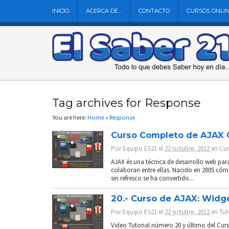
INICIO
ACERCA DE…
CONTACTO
CURSOS ONLI
Tag archives for Response
You are here:
Home
»
Response
Curso Completo de AJAX 
Por
Equipo ES21
el
22 octubre, 2012
en
Cur
AJAX és una técnica de desarrollo web para
colaboran entre ellas. Nacido en 2005 có
sin refresco se ha convertido...
20.- Curso de AJAX: Widg
Por
Equipo ES21
el
22 octubre, 2012
en
Tut
Video Tutorial número 20 y último del Curs