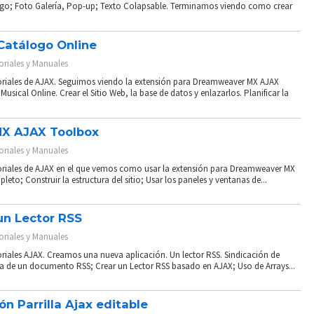
ogo; Foto Galería, Pop-up; Texto Colapsable. Terminamos viendo como crear
 Catálogo Online
oriales y Manuales
toriales de AJAX. Seguimos viendo la extensión para Dreamweaver MX AJAX
cal Online. Crear el Sitio Web, la base de datos y enlazarlos. Planificar la
 MX AJAX Toolbox
oriales y Manuales
toriales de AJAX en el que vemos como usar la extensión para Dreamweaver MX
to; Construir la estructura del sitio; Usar los paneles y ventanas de...
 un Lector RSS
oriales y Manuales
oriales AJAX. Creamos una nueva aplicación. Un lector RSS. Sindicación de
ra de un documento RSS; Crear un Lector RSS basado en AJAX; Uso de Arrays...
ón Parrilla Ajax editable