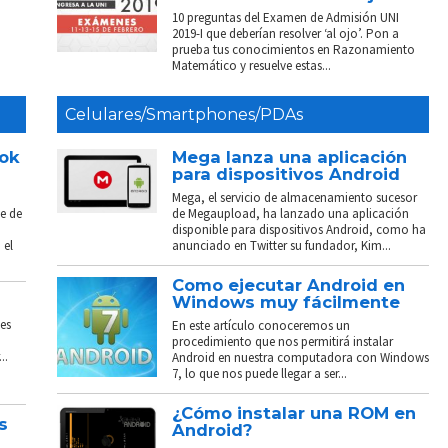
10 preguntas del Examen de Admisión UNI
2019-I que deberían resolver ‘al ojo’. Pon a
prueba tus conocimientos en Razonamiento
Matemático y resuelve estas...
Celulares/Smartphones/PDAs
ook
Mega lanza una aplicación
para dispositivos Android
Mega, el servicio de almacenamiento sucesor
e de
de Megaupload, ha lanzado una aplicación
disponible para dispositivos Android, como ha
 el
anunciado en Twitter su fundador, Kim...
Como ejecutar Android en
Windows muy fácilmente
es
En este artículo conoceremos un
procedimiento que nos permitirá instalar
..
Android en nuestra computadora con Windows
7, lo que nos puede llegar a ser...
¿Cómo instalar una ROM en
s
Android?