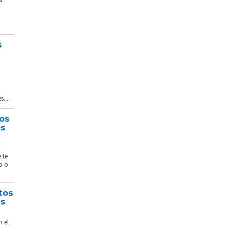
s
....
tos
és
 te
o o
tos
és
n el