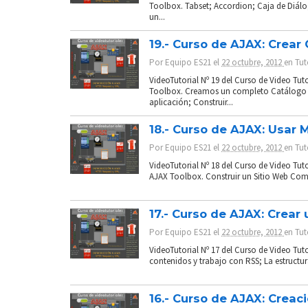
Toolbox. Tabset; Accordion; Caja de Diál
un...
19.- Curso de AJAX: Crear
Por
Equipo ES21
el
22 octubre, 2012
en
Tut
VideoTutorial Nº 19 del Curso de Video Tu
Toolbox. Creamos un completo Catálogo Musi
aplicación; Construir...
18.- Curso de AJAX: Usar
Por
Equipo ES21
el
22 octubre, 2012
en
Tut
VideoTutorial Nº 18 del Curso de Video Tu
AJAX Toolbox. Construir un Sitio Web Comple
17.- Curso de AJAX: Crear
Por
Equipo ES21
el
22 octubre, 2012
en
Tut
VideoTutorial Nº 17 del Curso de Video Tut
contenidos y trabajo con RSS; La estructu
16.- Curso de AJAX: Creaci