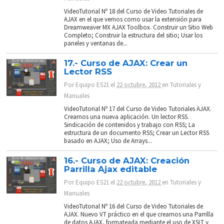
VideoTutorial Nº 18 del Curso de Video Tutoriales de
AJAX en el que vemos como usar la extensión para
Dreamweaver MX AJAX Toolbox. Construir un Sitio Web
Completo; Construir la estructura del sitio; Usar los
paneles y ventanas de...
17.- Curso de AJAX: Crear un
Lector RSS
Por
Equipo ES21
el
22 octubre, 2012
en
Tutoriales y
Manuales
VideoTutorial Nº 17 del Curso de Video Tutoriales AJAX.
Creamos una nueva aplicación. Un lector RSS.
Sindicación de contenidos y trabajo con RSS; La
estructura de un documento RSS; Crear un Lector RSS
basado en AJAX; Uso de Arrays...
16.- Curso de AJAX: Creación
Parrilla Ajax editable
Por
Equipo ES21
el
22 octubre, 2012
en
Tutoriales y
Manuales
VideoTutorial Nº 16 del Curso de Video Tutoriales de
AJAX. Nuevo VT práctico en el que creamos una Parrilla
de datos AJAX, formateada mediante el uso de XSLT y