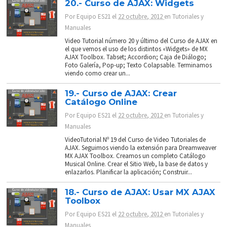
20.- Curso de AJAX: Widgets
Por
Equipo ES21
el
22 octubre, 2012
en
Tutoriales y
Manuales
Video Tutorial número 20 y último del Curso de AJAX en
el que vemos el uso de los distintos «Widgets» de MX
AJAX Toolbox. Tabset; Accordion; Caja de Diálogo;
Foto Galería, Pop-up; Texto Colapsable. Terminamos
viendo como crear un...
19.- Curso de AJAX: Crear
Catálogo Online
Por
Equipo ES21
el
22 octubre, 2012
en
Tutoriales y
Manuales
VideoTutorial Nº 19 del Curso de Video Tutoriales de
AJAX. Seguimos viendo la extensión para Dreamweaver
MX AJAX Toolbox. Creamos un completo Catálogo
Musical Online. Crear el Sitio Web, la base de datos y
enlazarlos. Planificar la aplicación; Construir...
18.- Curso de AJAX: Usar MX AJAX
Toolbox
Por
Equipo ES21
el
22 octubre, 2012
en
Tutoriales y
Manuales