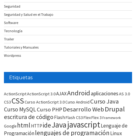
Seguridad
Seguridad y Salud en el Trabajo
Software
Tecnología
Trailer
Tutoriales y Manuales
Wordpress
Etiquetas
Android
aplicaciones
AJAX
ActionScript
ActionScript 3.0
AS 3.0
CSS
Curso Java
CS3
Curso ActionScript 3.0
Curso Android
Drupal
Desarrollo Web
Curso MySQL
Curso PHP
escritura de código
Flash
Flash CS3
Flex
Flex 3
Framework
javascript
Java
html
ide
Lenguaje de
HTTP
Google
lenguajes de programación
Programación
Linux