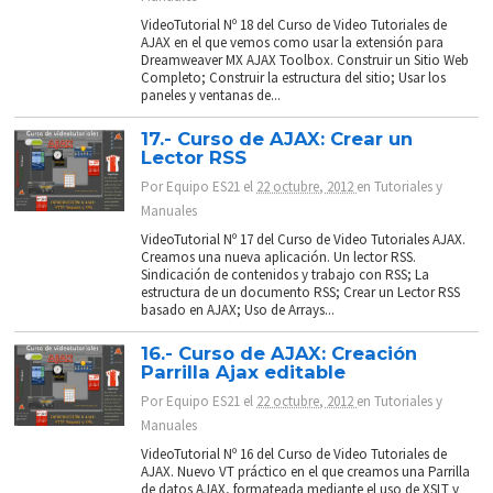
VideoTutorial Nº 18 del Curso de Video Tutoriales de
AJAX en el que vemos como usar la extensión para
Dreamweaver MX AJAX Toolbox. Construir un Sitio Web
Completo; Construir la estructura del sitio; Usar los
paneles y ventanas de...
17.- Curso de AJAX: Crear un
Lector RSS
Por
Equipo ES21
el
22 octubre, 2012
en
Tutoriales y
Manuales
VideoTutorial Nº 17 del Curso de Video Tutoriales AJAX.
Creamos una nueva aplicación. Un lector RSS.
Sindicación de contenidos y trabajo con RSS; La
estructura de un documento RSS; Crear un Lector RSS
basado en AJAX; Uso de Arrays...
16.- Curso de AJAX: Creación
Parrilla Ajax editable
Por
Equipo ES21
el
22 octubre, 2012
en
Tutoriales y
Manuales
VideoTutorial Nº 16 del Curso de Video Tutoriales de
AJAX. Nuevo VT práctico en el que creamos una Parrilla
de datos AJAX, formateada mediante el uso de XSLT y