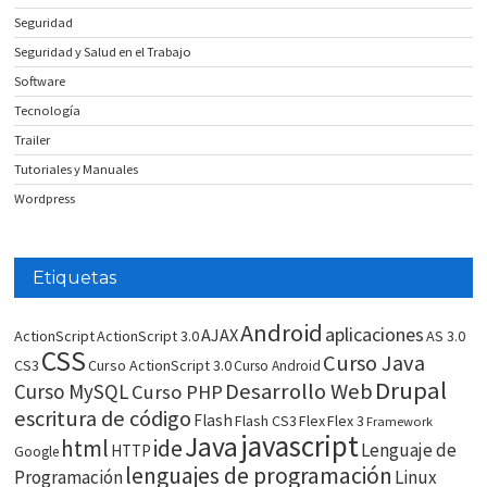
Seguridad
Seguridad y Salud en el Trabajo
Software
Tecnología
Trailer
Tutoriales y Manuales
Wordpress
Etiquetas
Android
aplicaciones
AJAX
ActionScript
ActionScript 3.0
AS 3.0
CSS
Curso Java
CS3
Curso ActionScript 3.0
Curso Android
Drupal
Desarrollo Web
Curso MySQL
Curso PHP
escritura de código
Flash
Flash CS3
Flex
Flex 3
Framework
javascript
Java
html
ide
Lenguaje de
HTTP
Google
lenguajes de programación
Programación
Linux