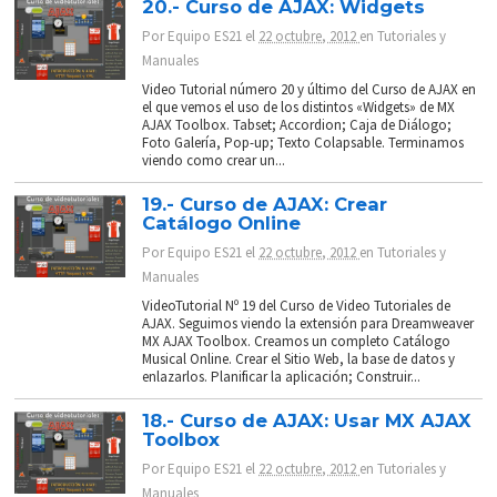
20.- Curso de AJAX: Widgets
Por
Equipo ES21
el
22 octubre, 2012
en
Tutoriales y
Manuales
Video Tutorial número 20 y último del Curso de AJAX en
el que vemos el uso de los distintos «Widgets» de MX
AJAX Toolbox. Tabset; Accordion; Caja de Diálogo;
Foto Galería, Pop-up; Texto Colapsable. Terminamos
viendo como crear un...
19.- Curso de AJAX: Crear
Catálogo Online
Por
Equipo ES21
el
22 octubre, 2012
en
Tutoriales y
Manuales
VideoTutorial Nº 19 del Curso de Video Tutoriales de
AJAX. Seguimos viendo la extensión para Dreamweaver
MX AJAX Toolbox. Creamos un completo Catálogo
Musical Online. Crear el Sitio Web, la base de datos y
enlazarlos. Planificar la aplicación; Construir...
18.- Curso de AJAX: Usar MX AJAX
Toolbox
Por
Equipo ES21
el
22 octubre, 2012
en
Tutoriales y
Manuales