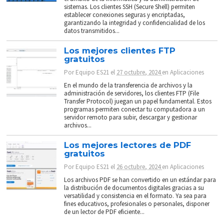
sistemas. Los clientes SSH (Secure Shell) permiten
establecer conexiones seguras y encriptadas,
garantizando la integridad y confidencialidad de los
datos transmitidos...
Los mejores clientes FTP
gratuitos
Por
Equipo ES21
el
27 octubre, 2024
en
Aplicaciones
En el mundo de la transferencia de archivos y la
administración de servidores, los clientes FTP (File
Transfer Protocol) juegan un papel fundamental. Estos
programas permiten conectar tu computadora a un
servidor remoto para subir, descargar y gestionar
archivos...
Los mejores lectores de PDF
gratuitos
Por
Equipo ES21
el
26 octubre, 2024
en
Aplicaciones
Los archivos PDF se han convertido en un estándar para
la distribución de documentos digitales gracias a su
versatilidad y consistencia en el formato. Ya sea para
fines educativos, profesionales o personales, disponer
de un lector de PDF eficiente...