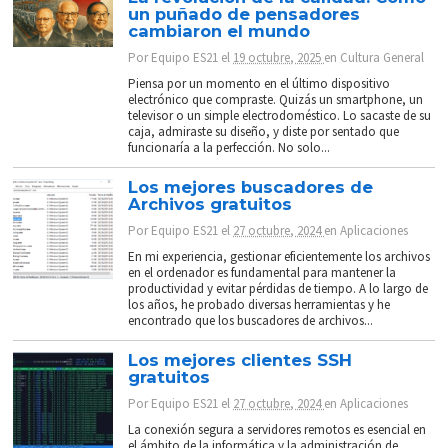
un puñado de pensadores
cambiaron el mundo
Por
Equipo ES21
el
19 octubre, 2025
en
Cultura General
Piensa por un momento en el último dispositivo
electrónico que compraste. Quizás un smartphone, un
televisor o un simple electrodoméstico. Lo sacaste de su
caja, admiraste su diseño, y diste por sentado que
funcionaría a la perfección. No solo...
Los mejores buscadores de
Archivos gratuitos
Por
Equipo ES21
el
27 octubre, 2024
en
Aplicaciones
En mi experiencia, gestionar eficientemente los archivos
en el ordenador es fundamental para mantener la
productividad y evitar pérdidas de tiempo. A lo largo de
los años, he probado diversas herramientas y he
encontrado que los buscadores de archivos...
Los mejores clientes SSH
gratuitos
Por
Equipo ES21
el
27 octubre, 2024
en
Aplicaciones
La conexión segura a servidores remotos es esencial en
el ámbito de la informática y la administración de