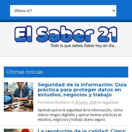
Últimas noticias
Seguridad de la información: Guía
práctica para proteger datos en
estudios, negocios y trabajo
Por
Edwin Montalvo
el
29 junio, 2026
en
Seguridad
Aprende qué es la seguridad de la información, cómo
reducir riesgos digitales y aplicar buenas prácticas en
estudios, negocios y trabajo diario seguro.
La revolución de la calidad: Cómo