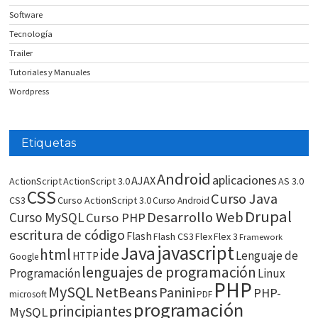
Software
Tecnología
Trailer
Tutoriales y Manuales
Wordpress
Etiquetas
Android
aplicaciones
AJAX
ActionScript
ActionScript 3.0
AS 3.0
CSS
Curso Java
CS3
Curso ActionScript 3.0
Curso Android
Drupal
Desarrollo Web
Curso MySQL
Curso PHP
escritura de código
Flash
Flash CS3
Flex
Flex 3
Framework
javascript
Java
html
ide
Lenguaje de
HTTP
Google
lenguajes de programación
Programación
Linux
PHP
MySQL
NetBeans
Panini
PHP-
microsoft
PDF
programación
principiantes
MySQL