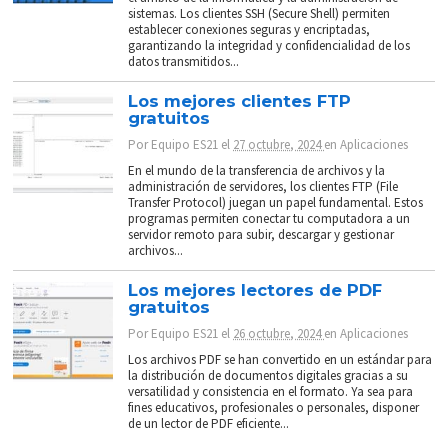
sistemas. Los clientes SSH (Secure Shell) permiten
establecer conexiones seguras y encriptadas,
garantizando la integridad y confidencialidad de los
datos transmitidos...
Los mejores clientes FTP
gratuitos
Por
Equipo ES21
el
27 octubre, 2024
en
Aplicaciones
En el mundo de la transferencia de archivos y la
administración de servidores, los clientes FTP (File
Transfer Protocol) juegan un papel fundamental. Estos
programas permiten conectar tu computadora a un
servidor remoto para subir, descargar y gestionar
archivos...
Los mejores lectores de PDF
gratuitos
Por
Equipo ES21
el
26 octubre, 2024
en
Aplicaciones
Los archivos PDF se han convertido en un estándar para
la distribución de documentos digitales gracias a su
versatilidad y consistencia en el formato. Ya sea para
fines educativos, profesionales o personales, disponer
de un lector de PDF eficiente...