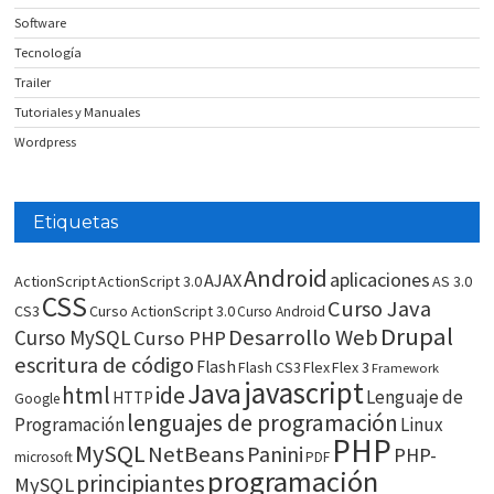
Software
Tecnología
Trailer
Tutoriales y Manuales
Wordpress
Etiquetas
Android
aplicaciones
AJAX
ActionScript
ActionScript 3.0
AS 3.0
CSS
Curso Java
CS3
Curso ActionScript 3.0
Curso Android
Drupal
Desarrollo Web
Curso MySQL
Curso PHP
escritura de código
Flash
Flash CS3
Flex
Flex 3
Framework
javascript
Java
html
ide
Lenguaje de
HTTP
Google
lenguajes de programación
Programación
Linux
PHP
MySQL
NetBeans
Panini
PHP-
microsoft
PDF
programación
principiantes
MySQL