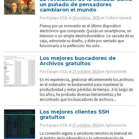
un puñado de pensadores
cambiaron el mundo
Por
Equipo ES21
el
19 octubre, 2025
en
Cultura General
Piensa por un momento en el último dispositivo
electrónico que compraste. Quizás un smartphone, un
televisor o un simple electrodoméstico. Lo sacaste de su
caja, admiraste su diseño, y diste por sentado que
funcionaría a la perfección. No solo...
Los mejores buscadores de
Archivos gratuitos
Por
Equipo ES21
el
27 octubre, 2024
en
Aplicaciones
En mi experiencia, gestionar eficientemente los archivos
en el ordenador es fundamental para mantener la
productividad y evitar pérdidas de tiempo. A lo largo de
los años, he probado diversas herramientas y he
encontrado que los buscadores de archivos...
Los mejores clientes SSH
gratuitos
Por
Equipo ES21
el
27 octubre, 2024
en
Aplicaciones
La conexión segura a servidores remotos es esencial en
el ámbito de la informática y la administración de