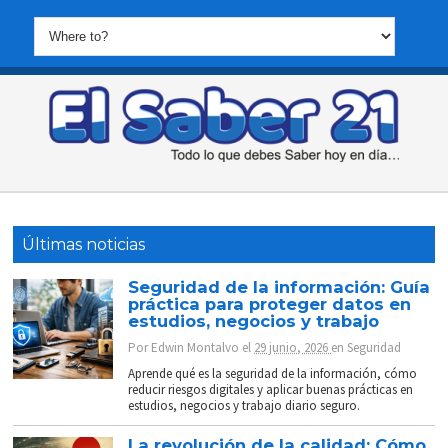
Últimas noticias
Seguridad de la información: Guía
práctica para proteger datos en
estudios, negocios y trabajo
Por
Edwin Montalvo
el
29 junio, 2026
en
Seguridad
Aprende qué es la seguridad de la información, cómo
reducir riesgos digitales y aplicar buenas prácticas en
estudios, negocios y trabajo diario seguro.
La revolución de la calidad: Cómo