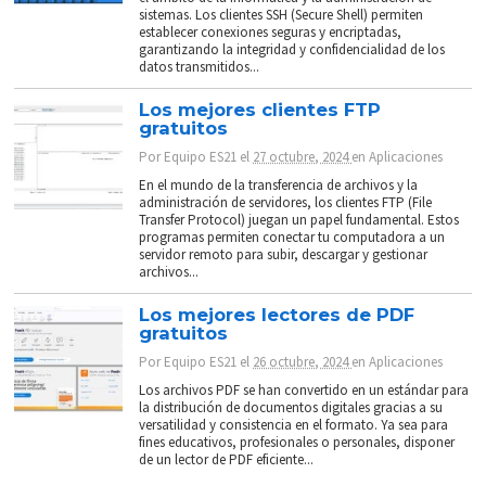
sistemas. Los clientes SSH (Secure Shell) permiten
establecer conexiones seguras y encriptadas,
garantizando la integridad y confidencialidad de los
datos transmitidos...
Los mejores clientes FTP
gratuitos
Por
Equipo ES21
el
27 octubre, 2024
en
Aplicaciones
En el mundo de la transferencia de archivos y la
administración de servidores, los clientes FTP (File
Transfer Protocol) juegan un papel fundamental. Estos
programas permiten conectar tu computadora a un
servidor remoto para subir, descargar y gestionar
archivos...
Los mejores lectores de PDF
gratuitos
Por
Equipo ES21
el
26 octubre, 2024
en
Aplicaciones
Los archivos PDF se han convertido en un estándar para
la distribución de documentos digitales gracias a su
versatilidad y consistencia en el formato. Ya sea para
fines educativos, profesionales o personales, disponer
de un lector de PDF eficiente...