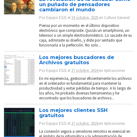
un puñado de pensadores
cambiaron el mundo
Por
Equipo ES21
el
19 octubre, 2025
en
Cultura General
Piensa por un momento en el último dispositivo
electrónico que compraste. Quizás un smartphone, un
televisor o un simple electrodoméstico. Lo sacaste de su
caja, admiraste su diseño, y diste por sentado que
funcionaría a la perfección. No solo...
Los mejores buscadores de
Archivos gratuitos
Por
Equipo ES21
el
27 octubre, 2024
en
Aplicaciones
En mi experiencia, gestionar eficientemente los archivos
en el ordenador es fundamental para mantener la
productividad y evitar pérdidas de tiempo. A lo largo de
los años, he probado diversas herramientas y he
encontrado que los buscadores de archivos...
Los mejores clientes SSH
gratuitos
Por
Equipo ES21
el
27 octubre, 2024
en
Aplicaciones
La conexión segura a servidores remotos es esencial en
el ámbito de la informática y la administración de