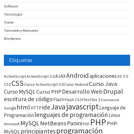
Software
Tecnología
Trailer
Tutoriales y Manuales
Wordpress
Etiquetas
Android
aplicaciones
AJAX
ActionScript
ActionScript 3.0
AS 3.0
CSS
Curso Java
CS3
Curso ActionScript 3.0
Curso Android
Drupal
Desarrollo Web
Curso MySQL
Curso PHP
escritura de código
Flash
Flash CS3
Flex
Flex 3
Framework
javascript
Java
html
ide
Lenguaje de
HTTP
Google
lenguajes de programación
Programación
Linux
PHP
MySQL
NetBeans
Panini
PHP-
microsoft
PDF
programación
principiantes
MySQL