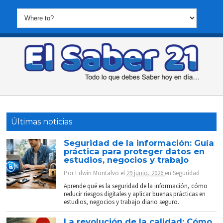
Últimas noticias
Seguridad de la información: Guía
práctica para proteger datos en
estudios, negocios y trabajo
Por
Edwin Montalvo
el
29 junio, 2026
en
Seguridad
Aprende qué es la seguridad de la información, cómo
reducir riesgos digitales y aplicar buenas prácticas en
estudios, negocios y trabajo diario seguro.
La revolución de la calidad: Cómo