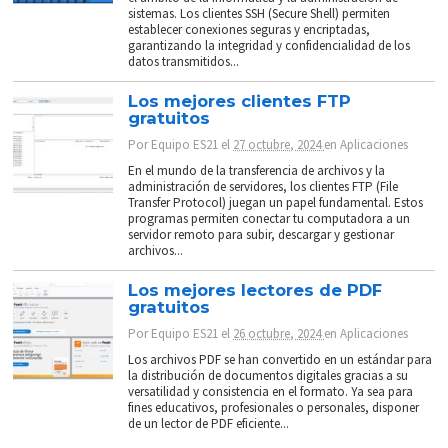
sistemas. Los clientes SSH (Secure Shell) permiten
establecer conexiones seguras y encriptadas,
garantizando la integridad y confidencialidad de los
datos transmitidos...
Los mejores clientes FTP
gratuitos
Por
Equipo ES21
el
27 octubre, 2024
en
Aplicaciones
En el mundo de la transferencia de archivos y la
administración de servidores, los clientes FTP (File
Transfer Protocol) juegan un papel fundamental. Estos
programas permiten conectar tu computadora a un
servidor remoto para subir, descargar y gestionar
archivos...
Los mejores lectores de PDF
gratuitos
Por
Equipo ES21
el
26 octubre, 2024
en
Aplicaciones
Los archivos PDF se han convertido en un estándar para
la distribución de documentos digitales gracias a su
versatilidad y consistencia en el formato. Ya sea para
fines educativos, profesionales o personales, disponer
de un lector de PDF eficiente...