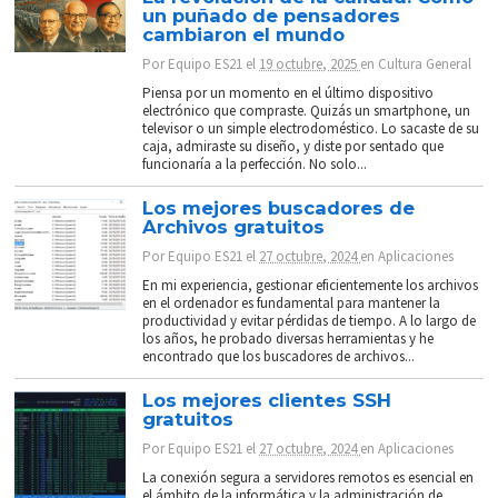
un puñado de pensadores
cambiaron el mundo
Por
Equipo ES21
el
19 octubre, 2025
en
Cultura General
Piensa por un momento en el último dispositivo
electrónico que compraste. Quizás un smartphone, un
televisor o un simple electrodoméstico. Lo sacaste de su
caja, admiraste su diseño, y diste por sentado que
funcionaría a la perfección. No solo...
Los mejores buscadores de
Archivos gratuitos
Por
Equipo ES21
el
27 octubre, 2024
en
Aplicaciones
En mi experiencia, gestionar eficientemente los archivos
en el ordenador es fundamental para mantener la
productividad y evitar pérdidas de tiempo. A lo largo de
los años, he probado diversas herramientas y he
encontrado que los buscadores de archivos...
Los mejores clientes SSH
gratuitos
Por
Equipo ES21
el
27 octubre, 2024
en
Aplicaciones
La conexión segura a servidores remotos es esencial en
el ámbito de la informática y la administración de