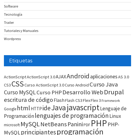
Software
Tecnología
Trailer
Tutoriales y Manuales
Wordpress
Etiquetas
Android
aplicaciones
AJAX
ActionScript
ActionScript 3.0
AS 3.0
CSS
Curso Java
CS3
Curso ActionScript 3.0
Curso Android
Drupal
Desarrollo Web
Curso MySQL
Curso PHP
escritura de código
Flash
Flash CS3
Flex
Flex 3
Framework
javascript
Java
html
ide
Lenguaje de
HTTP
Google
lenguajes de programación
Programación
Linux
PHP
MySQL
NetBeans
Panini
PHP-
microsoft
PDF
programación
principiantes
MySQL