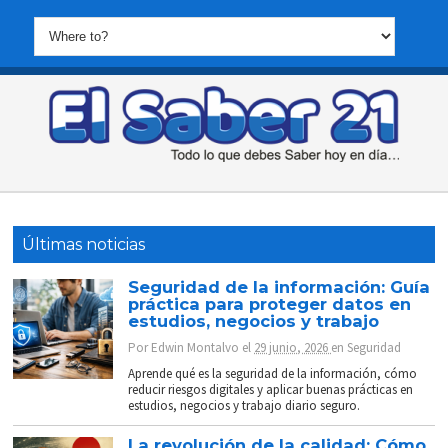
Últimas noticias
Seguridad de la información: Guía
práctica para proteger datos en
estudios, negocios y trabajo
Por
Edwin Montalvo
el
29 junio, 2026
en
Seguridad
Aprende qué es la seguridad de la información, cómo
reducir riesgos digitales y aplicar buenas prácticas en
estudios, negocios y trabajo diario seguro.
La revolución de la calidad: Cómo