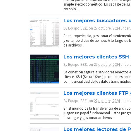
simple electrodoméstico. Lo sacaste de su 
No solo...
Los mejores buscadores d
By
Equipo ES21
on
27 octubre, 2024
under
En mi experiencia, gestionar eficientemen
y evitar pérdidas de tiempo. A lo largo de
de archivos...
Los mejores clientes SSH
By
Equipo ES21
on
27 octubre, 2024
under
La conexión segura a servidores remotos es
clientes SSH (Secure Shell) permiten establ
confidencialidad de los datos transmitidos.
Los mejores clientes FTP
By
Equipo ES21
on
27 octubre, 2024
under
En el mundo de la transferencia de archivos
juegan un papel fundamental. Estos progr
descargar y gestionar archivos...
Los mejores lectores de 