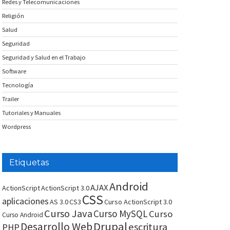
Redes y Telecomunicaciones
Religión
Salud
Seguridad
Seguridad y Salud en el Trabajo
Software
Tecnología
Trailer
Tutoriales y Manuales
Wordpress
Etiquetas
Android
AJAX
ActionScript
ActionScript 3.0
CSS
aplicaciones
AS 3.0
CS3
Curso ActionScript 3.0
Curso Java
Curso MySQL
Curso
Curso Android
Drupal
Desarrollo Web
escritura
PHP