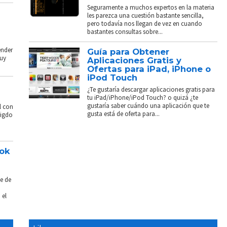
Seguramente a muchos expertos en la materia
les parezca una cuestión bastante sencilla,
pero todavía nos llegan de vez en cuando
bastantes consultas sobre...
ender
Guía para Obtener
muy
Aplicaciones Gratis y
Ofertas para iPad, iPhone o
iPod Touch
¿Te gustaría descargar aplicaciones gratis para
tu iPad/iPhone/iPod Touch? o quizá ¿te
gustaría saber cuándo una aplicación que te
l con
gusta está de oferta para...
rigdo
ook
e de
 el