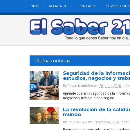
INICIO
ACERCA DE…
CONTACTO
CURSOS ONLI
Últimas noticias
Seguridad de la informaci
estudios, negocios y trab
By
Edwin Montalvo
on
29 junio, 2026
unde
Aprende qué es la seguridad de la informac
negocios y trabajo diario seguro.
La revolución de la cali
mundo
By
Equipo ES21
on
19 octubre, 2025
under
Piensa por un momento en el último dispos