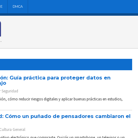
NE
DMCA
ón: Guía práctica para proteger datos en
ajo
r
Seguridad
ión, cómo reducir riesgos digitales y aplicar buenas prácticas en estudios,
dad: Cómo un puñado de pensadores cambiaron el
Cultura General
itivo electrónico que compraste. Quizás un smartphone, un televisor o un