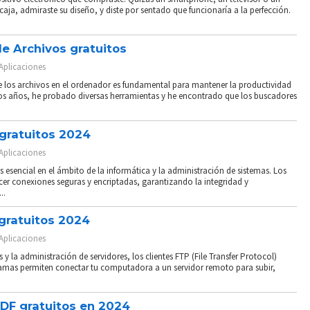
caja, admiraste su diseño, y diste por sentado que funcionaría a la perfección.
e Archivos gratuitos
Aplicaciones
te los archivos en el ordenador es fundamental para mantener la productividad
 los años, he probado diversas herramientas y he encontrado que los buscadores
 gratuitos 2024
Aplicaciones
 esencial en el ámbito de la informática y la administración de sistemas. Los
ecer conexiones seguras y encriptadas, garantizando la integridad y
..
 gratuitos 2024
Aplicaciones
 y la administración de servidores, los clientes FTP (File Transfer Protocol)
amas permiten conectar tu computadora a un servidor remoto para subir,
PDF gratuitos en 2024