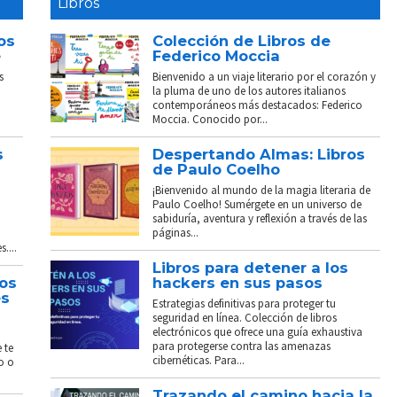
Libros
os
Colección de Libros de
e
Federico Moccia
s
Bienvenido a un viaje literario por el corazón y
la pluma de uno de los autores italianos
contemporáneos más destacados: Federico
Moccia. Conocido por...
s
Despertando Almas: Libros
de Paulo Coelho
¡Bienvenido al mundo de la magia literaria de
Paulo Coelho! Sumérgete en un universo de
sabiduría, aventura y reflexión a través de las
páginas...
....
Libros para detener a los
tos
hackers en sus pasos
és
Estrategias definitivas para proteger tu
seguridad en línea. Colección de libros
electrónicos que ofrece una guía exhaustiva
para protegerse contra las amenazas
 te
cibernéticas. Para...
o o
Trazando el camino hacia la