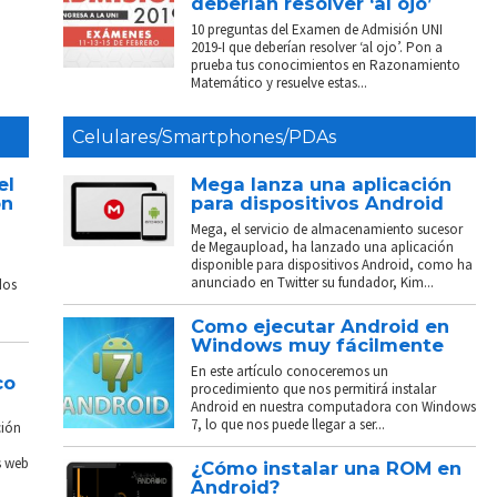
deberían resolver ‘al ojo’
10 preguntas del Examen de Admisión UNI
2019-I que deberían resolver ‘al ojo’. Pon a
prueba tus conocimientos en Razonamiento
Matemático y resuelve estas...
Celulares/Smartphones/PDAs
el
Mega lanza una aplicación
on
para dispositivos Android
Mega, el servicio de almacenamiento sucesor
de Megaupload, ha lanzado una aplicación
disponible para dispositivos Android, como ha
anunciado en Twitter su fundador, Kim...
dos
Como ejecutar Android en
Windows muy fácilmente
En este artículo conoceremos un
co
procedimiento que nos permitirá instalar
Android en nuestra computadora con Windows
7, lo que nos puede llegar a ser...
ción
s web
¿Cómo instalar una ROM en
Android?