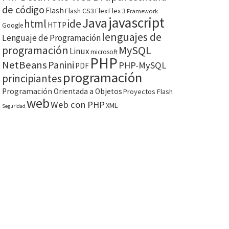
de código
Flash
Flash CS3
Flex
Flex 3
Framework
javascript
Java
html
ide
HTTP
Google
lenguajes de
Lenguaje de Programación
programación
MySQL
Linux
microsoft
PHP
NetBeans
Panini
PHP-MySQL
PDF
programación
principiantes
Programación Orientada a Objetos
Proyectos Flash
web
Web con PHP
XML
Seguridad