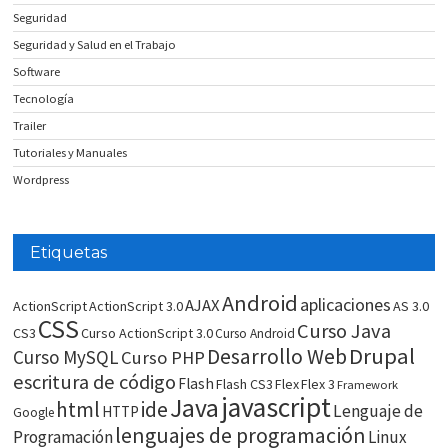
Seguridad
Seguridad y Salud en el Trabajo
Software
Tecnología
Trailer
Tutoriales y Manuales
Wordpress
Etiquetas
Android
aplicaciones
AJAX
ActionScript
ActionScript 3.0
AS 3.0
CSS
Curso Java
CS3
Curso ActionScript 3.0
Curso Android
Drupal
Desarrollo Web
Curso MySQL
Curso PHP
escritura de código
Flash
Flash CS3
Flex
Flex 3
Framework
javascript
Java
html
ide
Lenguaje de
HTTP
Google
lenguajes de programación
Programación
Linux