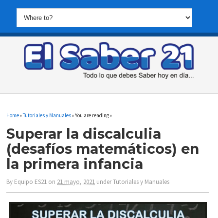
Home
»
Tutoriales y Manuales
» You are reading »
Superar la discalculia
(desafíos matemáticos) en
la primera infancia
By
Equipo ES21
on
21 mayo, 2021
under
Tutoriales y Manuales