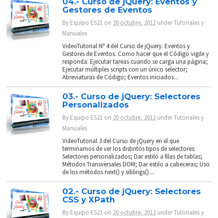
04.- Curso de jQuery: Eventos y
Gestores de Eventos
By
Equipo ES21
on
20 octubre, 2012
under
Tutoriales y
Manuales
VideoTutorial Nº 4 del Curso de jQuery. Eventos y
Gestores de Eventos. Como hacer que el Código vigile y
responda: Ejecutar tareas cuando se carga una página;
Ejecutar múltiples scripts con un único selector;
Abreviaturas de Código; Eventos iniciados...
03.- Curso de jQuery: Selectores
Personalizados
By
Equipo ES21
on
20 octubre, 2012
under
Tutoriales y
Manuales
VideoTutorial 3 del Curso de jQuery en el que
terminamos de ver los distintos tipos de selectores:
Selectores personalizados; Dar estilo a filas de tablas;
Métodos Transversales DOM; Dar estilo a cabeceras; Uso
de los métodos next() y siblings()....
02.- Curso de jQuery: Selectores
CSS y XPath
By
Equipo ES21
on
20 octubre, 2012
under
Tutoriales y