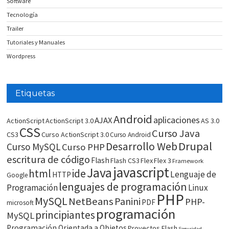
Software
Tecnología
Trailer
Tutoriales y Manuales
Wordpress
Etiquetas
Android
aplicaciones
AJAX
ActionScript
ActionScript 3.0
AS 3.0
CSS
Curso Java
CS3
Curso ActionScript 3.0
Curso Android
Drupal
Desarrollo Web
Curso MySQL
Curso PHP
escritura de código
Flash
Flash CS3
Flex
Flex 3
Framework
javascript
Java
html
ide
Lenguaje de
HTTP
Google
lenguajes de programación
Programación
Linux
PHP
MySQL
NetBeans
Panini
PHP-
PDF
microsoft
programación
principiantes
MySQL
Programación Orientada a Objetos
Proyectos Flash
Seguridad