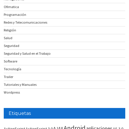
Ofimatica
Programación
Redes y Telecomunicaciones
Religión
Salud
Seguridad
Seguridad y Salud en el Trabajo
Software
Tecnología
Trailer
Tutoriales y Manuales
Wordpress
Etiquetas
Android
aplicaciones
AJAX
ActionScript
ActionScript 3.0
AS 3.0