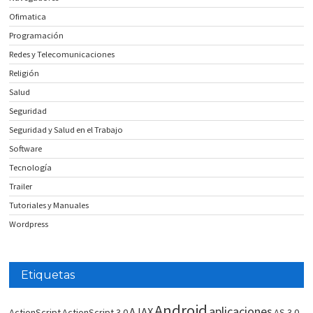
Ofimatica
Programación
Redes y Telecomunicaciones
Religión
Salud
Seguridad
Seguridad y Salud en el Trabajo
Software
Tecnología
Trailer
Tutoriales y Manuales
Wordpress
Etiquetas
Android
aplicaciones
AJAX
ActionScript
ActionScript 3.0
AS 3.0