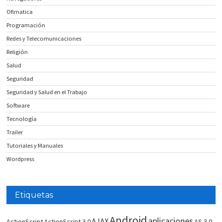
Ofimatica
Programación
Redes y Telecomunicaciones
Religión
Salud
Seguridad
Seguridad y Salud en el Trabajo
Software
Tecnología
Trailer
Tutoriales y Manuales
Wordpress
Etiquetas
Android
aplicaciones
AJAX
ActionScript
ActionScript 3.0
AS 3.0