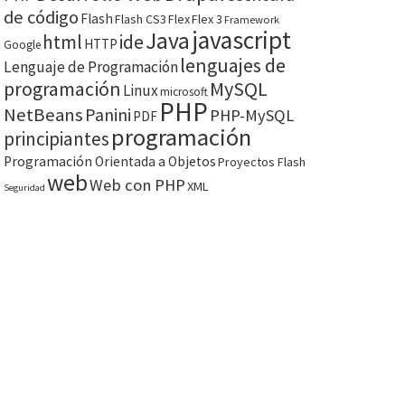
de código
Flash
Flash CS3
Flex
Flex 3
Framework
javascript
Java
html
ide
HTTP
Google
lenguajes de
Lenguaje de Programación
programación
MySQL
Linux
microsoft
PHP
NetBeans
Panini
PHP-MySQL
PDF
programación
principiantes
Programación Orientada a Objetos
Proyectos Flash
web
Web con PHP
XML
Seguridad