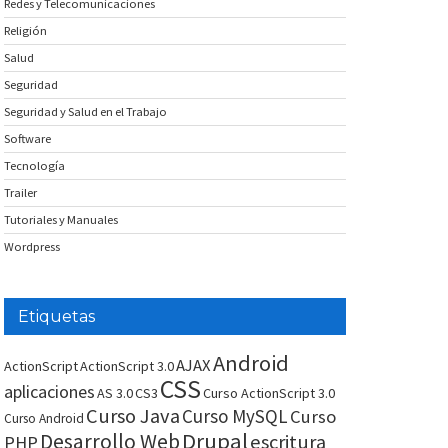
Redes y Telecomunicaciones
Religión
Salud
Seguridad
Seguridad y Salud en el Trabajo
Software
Tecnología
Trailer
Tutoriales y Manuales
Wordpress
Etiquetas
Android
AJAX
ActionScript
ActionScript 3.0
CSS
aplicaciones
AS 3.0
CS3
Curso ActionScript 3.0
Curso Java
Curso MySQL
Curso
Curso Android
Drupal
Desarrollo Web
escritura
PHP