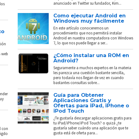
anunciado en Twitter su fundador, Kim...
dos
Como ejecutar Android en
Windows muy fácilmente
En este artículo conoceremos un
co
procedimiento que nos permitirá instalar
Android en nuestra computadora con Windows
7, lo que nos puede llegar a ser...
ción
s web
¿Cómo instalar una ROM en
Android?
Seguramente a muchos expertos en la materia
les parezca una cuestión bastante sencilla,
pero todavía nos llegan de vez en cuando
bastantes consultas sobre...
ender
Guía para Obtener
muy
Aplicaciones Gratis y
Ofertas para iPad, iPhone o
iPod Touch
¿Te gustaría descargar aplicaciones gratis para
tu iPad/iPhone/iPod Touch? o quizá ¿te
gustaría saber cuándo una aplicación que te
l con
gusta está de oferta para...
rigdo