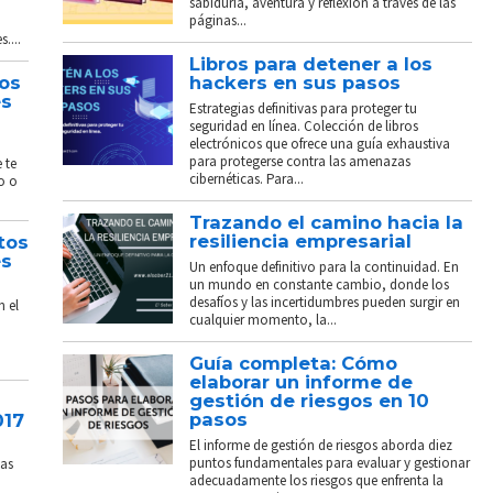
sabiduría, aventura y reflexión a través de las
páginas...
....
Libros para detener a los
tos
hackers en sus pasos
és
Estrategias definitivas para proteger tu
seguridad en línea. Colección de libros
electrónicos que ofrece una guía exhaustiva
para protegerse contra las amenazas
 te
cibernéticas. Para...
o o
Trazando el camino hacia la
resiliencia empresarial
tos
és
Un enfoque definitivo para la continuidad. En
un mundo en constante cambio, donde los
desafíos y las incertidumbres pueden surgir en
n el
cualquier momento, la...
Guía completa: Cómo
elaborar un informe de
gestión de riesgos en 10
pasos
017
El informe de gestión de riesgos aborda diez
puntos fundamentales para evaluar y gestionar
sas
adecuadamente los riesgos que enfrenta la