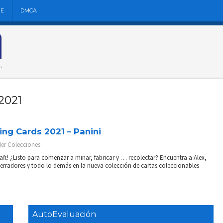
NE
DMCA
2021
ng Cards 2021 – Panini
der
Colecciones
ft! ¿Listo para comenzar a minar, fabricar y … recolectar? Encuentra a Alex,
rradores y todo lo demás en la nueva colección de cartas coleccionables
AutoEvaluación