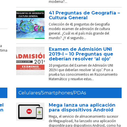
moderna?...
41 Preguntas de Geografía –
Cultura General
Colección de 41 preguntas de Geografía
modelo examen de admisión de cultura
general. ¿Cuál es el país más grande del
mundo? ¿Y el segundo...
La
Examen de Admisión UNI
ptima
2019-I – 10 Preguntas que
deberían resolver ‘al ojo’
10 preguntas del Examen de Admisión UNI
2019-I que deberían resolver ‘al ojo’. Pon a
prueba tus conocimientos en Razonamiento
Matemático y resuelve estas...
Celulares/Smartphones/PDAs
el
Mega lanza una aplicación
on
para dispositivos Android
Mega, el servicio de almacenamiento sucesor
de Megaupload, ha lanzado una aplicación
disponible para dispositivos Android, como ha