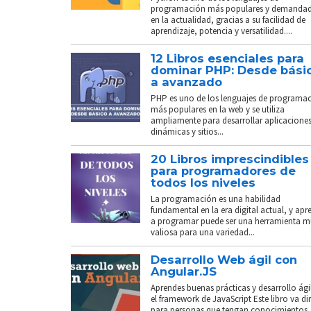
programación más populares y demanda
en la actualidad, gracias a su facilidad de
aprendizaje, potencia y versatilidad....
12 Libros esenciales para
dominar PHP: Desde bási
a avanzado
PHP es uno de los lenguajes de programa
más populares en la web y se utiliza
ampliamente para desarrollar aplicacione
dinámicas y sitios...
20 Libros imprescindibles
para programadores de
todos los niveles
La programación es una habilidad
fundamental en la era digital actual, y apr
a programar puede ser una herramienta 
valiosa para una variedad...
Desarrollo Web ágil con
Angular.JS
Aprendes buenas prácticas y desarrollo ági
el framework de JavaScript Este libro va di
para personas que tengan conocimientos