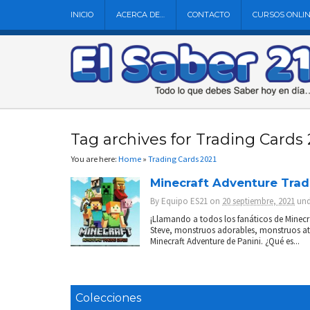
INICIO
ACERCA DE…
CONTACTO
CURSOS ONLI
Tag archives for Trading Cards 
You are here:
Home
»
Trading Cards 2021
Minecraft Adventure Tradi
By
Equipo ES21
on
20 septiembre, 2021
un
¡Llamando a todos los fanáticos de Minecra
Steve, monstruos adorables, monstruos ate
Minecraft Adventure de Panini. ¿Qué es...
Colecciones