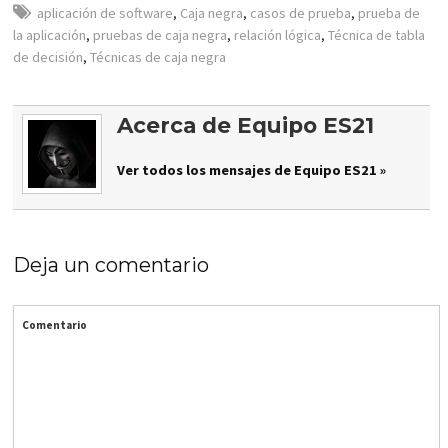
aplicación de software
,
Caja negra
,
casos de prueba
,
prueba de
la aplicación
,
pruebas de caja negra
,
relación lógica
,
Técnica de tabla
de decisión
,
Técnicas de caja negra
Acerca de Equipo ES21
Ver todos los mensajes de Equipo ES21 »
Deja un comentario
Comentario