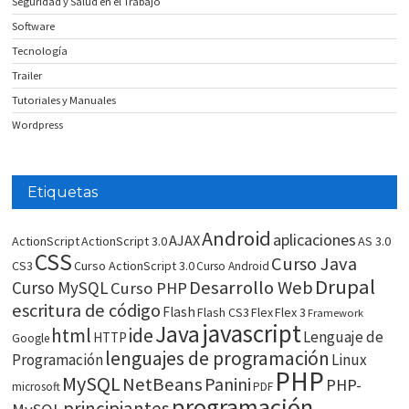
Seguridad y Salud en el Trabajo
Software
Tecnología
Trailer
Tutoriales y Manuales
Wordpress
Etiquetas
Android
aplicaciones
AJAX
ActionScript
ActionScript 3.0
AS 3.0
CSS
Curso Java
CS3
Curso ActionScript 3.0
Curso Android
Drupal
Desarrollo Web
Curso MySQL
Curso PHP
escritura de código
Flash
Flash CS3
Flex
Flex 3
Framework
javascript
Java
html
ide
Lenguaje de
HTTP
Google
lenguajes de programación
Programación
Linux
PHP
MySQL
NetBeans
Panini
PHP-
microsoft
PDF
programación
principiantes