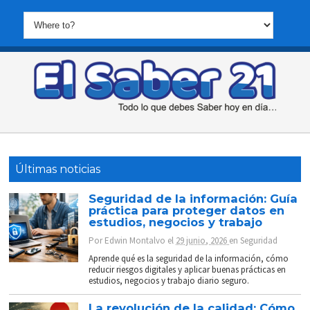
Últimas noticias
Seguridad de la información: Guía
práctica para proteger datos en
estudios, negocios y trabajo
Por
Edwin Montalvo
el
29 junio, 2026
en
Seguridad
Aprende qué es la seguridad de la información, cómo
reducir riesgos digitales y aplicar buenas prácticas en
estudios, negocios y trabajo diario seguro.
La revolución de la calidad: Cómo