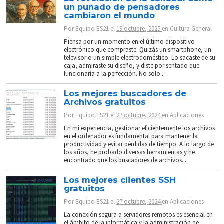
un puñado de pensadores
cambiaron el mundo
Por
Equipo ES21
el
19 octubre, 2025
en
Cultura General
Piensa por un momento en el último dispositivo
electrónico que compraste. Quizás un smartphone, un
televisor o un simple electrodoméstico. Lo sacaste de su
caja, admiraste su diseño, y diste por sentado que
funcionaría a la perfección. No solo...
Los mejores buscadores de
Archivos gratuitos
Por
Equipo ES21
el
27 octubre, 2024
en
Aplicaciones
En mi experiencia, gestionar eficientemente los archivos
en el ordenador es fundamental para mantener la
productividad y evitar pérdidas de tiempo. A lo largo de
los años, he probado diversas herramientas y he
encontrado que los buscadores de archivos...
Los mejores clientes SSH
gratuitos
Por
Equipo ES21
el
27 octubre, 2024
en
Aplicaciones
La conexión segura a servidores remotos es esencial en
el ámbito de la informática y la administración de