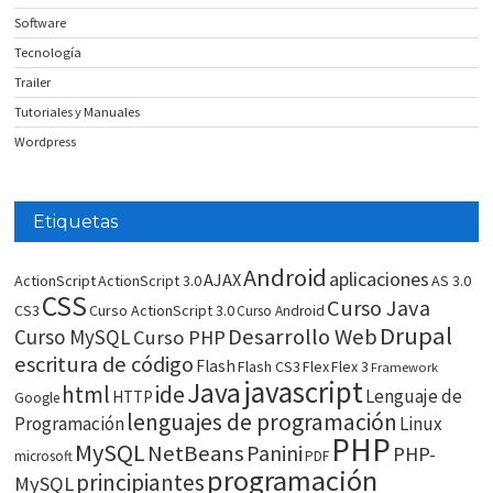
Software
Tecnología
Trailer
Tutoriales y Manuales
Wordpress
Etiquetas
Android
aplicaciones
AJAX
ActionScript
ActionScript 3.0
AS 3.0
CSS
Curso Java
CS3
Curso ActionScript 3.0
Curso Android
Drupal
Desarrollo Web
Curso MySQL
Curso PHP
escritura de código
Flash
Flash CS3
Flex
Flex 3
Framework
javascript
Java
html
ide
Lenguaje de
HTTP
Google
lenguajes de programación
Programación
Linux
PHP
MySQL
NetBeans
Panini
PHP-
microsoft
PDF
programación
principiantes
MySQL