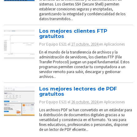
sistemas. Los clientes SSH (Secure Shell) permiten
establecer conexiones seguras y encriptadas,
garantizando la integridad y confidencialidad de los
datos transmitidos...
Los mejores clientes FTP
gratuitos
Por
Equipo ES21
el
27 octubre, 2024
en
Aplicaciones
En el mundo de la transferencia de archivos y la
administración de servidores, los clientes FTP (File
Transfer Protocol) juegan un papel fundamental. Estos
programas permiten conectar tu computadora a un
servidor remoto para subir, descargar y gestionar
archivos...
Los mejores lectores de PDF
gratuitos
Por
Equipo ES21
el
26 octubre, 2024
en
Aplicaciones
Los archivos PDF se han convertido en un estándar para
la distribución de documentos digitales gracias a su
versatilidad y consistencia en el formato. Ya sea para
fines educativos, profesionales o personales, disponer
de un lector de PDF eficiente...