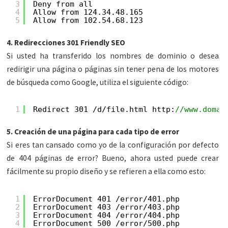
3
Deny from all
4
Allow from 124.34.48.165
5
Allow from 102.54.68.123
4. Redirecciones 301 Friendly SEO
Si usted ha transferido los nombres de dominio o desea
redirigir una página o páginas sin tener pena de los motores
de búsqueda como Google, utiliza el siguiente código:
1
Redirect 301 /d/file.html http:
//www.domai
5. Creación de una página para cada tipo de error
Si eres tan cansado como yo de la configuración por defecto
de 404 páginas de error? Bueno, ahora usted puede crear
fácilmente su propio diseño y se refieren a ella como esto:
1
ErrorDocument 401 /error/401.php
2
ErrorDocument 403 /error/403.php
3
ErrorDocument 404 /error/404.php
4
ErrorDocument 500 /error/500.php