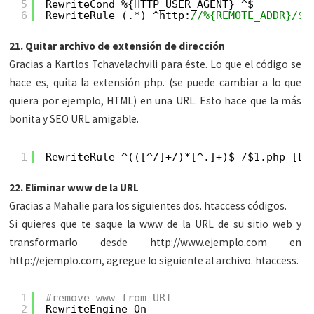
5
RewriteCond %{HTTP_USER_AGENT} ^$
6
RewriteRule (.*) ^http:
//%{REMOTE_ADDR}/$ 
21. Quitar archivo de extensión de dirección
Gracias a Kartlos Tchavelachvili para éste. Lo que el código se
hace es, quita la extensión php. (se puede cambiar a lo que
quiera por ejemplo, HTML) en una URL. Esto hace que la más
bonita y SEO URL amigable.
1
RewriteRule ^(([^/]+/)*[^.]+)$ /$1.php [L]
22. Eliminar www de la URL
Gracias a Mahalie para los siguientes dos. htaccess códigos.
Si quieres que te saque la www de la URL de su sitio web y
transformarlo desde http://www.ejemplo.com en
http://ejemplo.com, agregue lo siguiente al archivo. htaccess.
1
#remove www from URI
2
RewriteEngine On