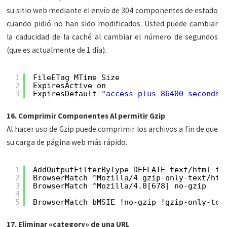
su sitio web mediante el envío de 304 componentes de estado
cuando pidió no han sido modificados. Usted puede cambiar
la caducidad de la caché al cambiar el número de segundos
(que es actualmente de 1 día).
1
FileETag MTime Size
2
ExpiresActive on
3
ExpiresDefault 
"access plus 86400 seconds"
16. Comprimir Componentes Al permitir Gzip
Al hacer uso de Gzip puede comprimir los archivos a fin de que
su carga de página web más rápido.
1
AddOutputFilterByType DEFLATE text/html te
2
BrowserMatch ^Mozilla/4 gzip-only-text/htm
3
BrowserMatch ^Mozilla/4.0[678] no-gzip
4
5
BrowserMatch bMSIE !no-gzip !gzip-only-tex
17. Eliminar «category» de una URL