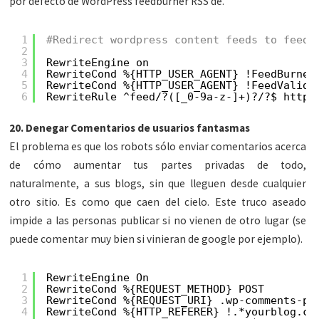
por defecto de WordPress feedburner RSS de.
1
#Redirect wordpress content feeds to feedb
2
3
RewriteEngine on
4
RewriteCond %{HTTP_USER_AGENT} !FeedBurner
5
RewriteCond %{HTTP_USER_AGENT} !FeedValida
6
RewriteRule ^feed/?([_0-9a-z-]+)?/?$ http:
20. Denegar Comentarios de usuarios fantasmas
El problema es que los robots sólo enviar comentarios acerca
de cómo aumentar tus partes privadas de todo,
naturalmente, a sus blogs, sin que lleguen desde cualquier
otro sitio. Es como que caen del cielo. Este truco aseado
impide a las personas publicar si no vienen de otro lugar (se
puede comentar muy bien si vinieran de google por ejemplo).
1
RewriteEngine On
2
RewriteCond %{REQUEST_METHOD} POST
3
RewriteCond %{REQUEST_URI} .wp-comments-po
4
RewriteCond %{HTTP_REFERER} !.*yourblog.co