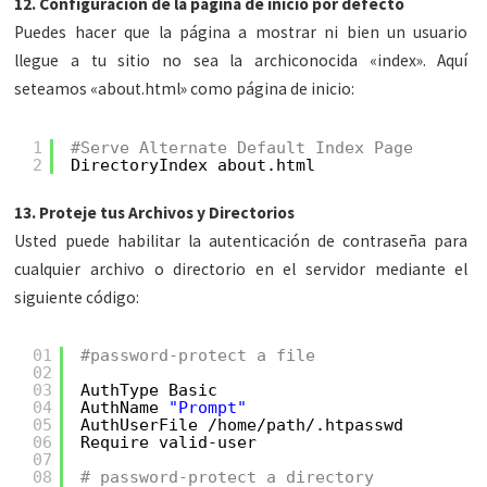
12. Configuración de la página de inicio por defecto
Puedes hacer que la página a mostrar ni bien un usuario
llegue a tu sitio no sea la archiconocida «index». Aquí
seteamos «about.html» como página de inicio:
1
#Serve Alternate Default Index Page
2
DirectoryIndex about.html
13. Proteje tus Archivos y Directorios
Usted puede habilitar la autenticación de contraseña para
cualquier archivo o directorio en el servidor mediante el
siguiente código:
01
#password-protect a file
02
03
AuthType Basic
04
AuthName 
"Prompt"
05
AuthUserFile /home/path/.htpasswd
06
Require valid-user
07
08
# password-protect a directory