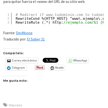
para quitar fuerza el «www» del URL de su sitio web.
1
# Redirect if www.tudominio.com to tudomin
2
RewriteCond %{HTTP_HOST} ^www\.ejemplo\.co
3
RewriteRule (.*) http:
//ejemplo.com/$1 [R=
Fuente:
DevMoose
Traducido por:
El Saber 21
Compártelo:
Correo electrónico
WhatsApp
Telegram
Reddit
Me gusta esto:
htaccess