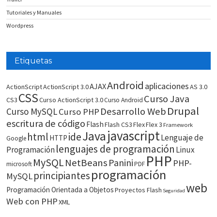
Tutoriales y Manuales
Wordpress
Etiquetas
Android
aplicaciones
AJAX
ActionScript
ActionScript 3.0
AS 3.0
CSS
Curso Java
CS3
Curso ActionScript 3.0
Curso Android
Drupal
Desarrollo Web
Curso MySQL
Curso PHP
escritura de código
Flash
Flash CS3
Flex
Flex 3
Framework
javascript
Java
html
ide
Lenguaje de
HTTP
Google
lenguajes de programación
Programación
Linux
PHP
MySQL
NetBeans
Panini
PHP-
microsoft
PDF
programación
principiantes
MySQL
web
Programación Orientada a Objetos
Proyectos Flash
Seguridad
Web con PHP
XML