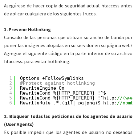
Asegúrese de hacer copia de seguridad actual. htaccess antes
de aplicar cualquiera de los siguientes trucos.
1. Prevenir Hotlinking
Cansado de las personas que utilizan su ancho de banda por
poner las imágenes alojadas en su servidor en su página web?
Agregue el siguiente código en la parte inferior de su archivo
htaccess. para evitar hotlinking.
1
Options +FollowSymlinks
2
#Protect against hotlinking
3
RewriteEngine On
4
RewriteCond %{HTTP_REFERER} !^$
5
RewriteCond %{HTTP_REFERER} !^http:
//(www.
6
RewriteRule .*.(gif|jpg|png)$ http:
//nombr
2. Bloquear todas las peticiones de los agentes de usuario
(User Agents)
Es posible impedir que los agentes de usuario no deseados