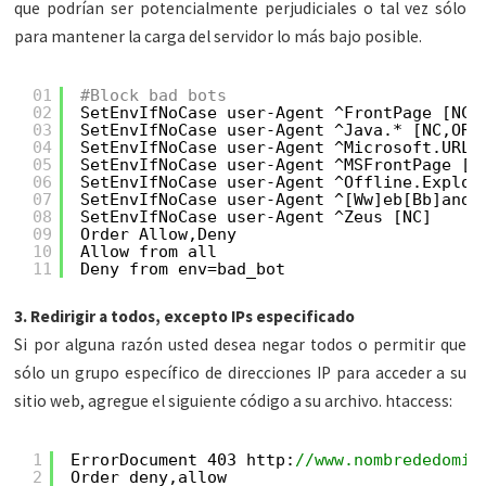
que podrían ser potencialmente perjudiciales o tal vez sólo
para mantener la carga del servidor lo más bajo posible.
01
#Block bad bots
02
SetEnvIfNoCase user-Agent ^FrontPage [NC,
03
SetEnvIfNoCase user-Agent ^Java.* [NC,OR]
04
SetEnvIfNoCase user-Agent ^Microsoft.URL 
05
SetEnvIfNoCase user-Agent ^MSFrontPage [N
06
SetEnvIfNoCase user-Agent ^Offline.Explor
07
SetEnvIfNoCase user-Agent ^[Ww]eb[Bb]andi
08
SetEnvIfNoCase user-Agent ^Zeus [NC]
09
Order Allow,Deny
10
Allow from all
11
Deny from env=bad_bot
3. Redirigir a todos, excepto IPs especificado
Si por alguna razón usted desea negar todos o permitir que
sólo un grupo específico de direcciones IP para acceder a su
sitio web, agregue el siguiente código a su archivo. htaccess:
1
ErrorDocument 403 http:
//www.nombrededomin
2
Order deny,allow