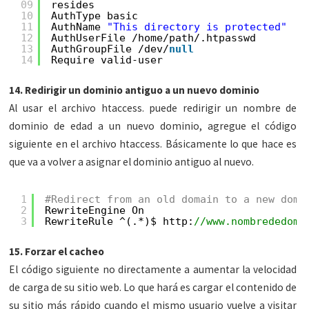
09
resides
10
AuthType basic
11
AuthName 
"This directory is protected"
12
AuthUserFile /home/path/.htpasswd
13
AuthGroupFile /dev/
null
14
Require valid-user
14. Redirigir un dominio antiguo a un nuevo dominio
Al usar el archivo htaccess. puede redirigir un nombre de
dominio de edad a un nuevo dominio, agregue el código
siguiente en el archivo htaccess. Básicamente lo que hace es
que va a volver a asignar el dominio antiguo al nuevo.
1
#Redirect from an old domain to a new doma
2
RewriteEngine On
3
RewriteRule ^(.*)$ http:
//www.nombrededomi
15. Forzar el cacheo
El código siguiente no directamente a aumentar la velocidad
de carga de su sitio web. Lo que hará es cargar el contenido de
su sitio más rápido cuando el mismo usuario vuelve a visitar