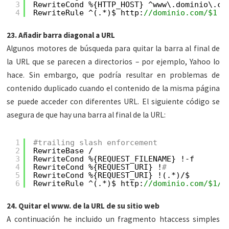
3
RewriteCond %{HTTP_HOST} ^www\.dominio\.co
4
RewriteRule ^(.*)$ http:
//dominio.com/$1 [
23. Añadir barra diagonal a URL
Algunos motores de búsqueda para quitar la barra al final de
la URL que se parecen a directorios – por ejemplo, Yahoo lo
hace. Sin embargo, que podría resultar en problemas de
contenido duplicado cuando el contenido de la misma página
se puede acceder con diferentes URL. El siguiente código se
asegura de que hay una barra al final de la URL:
1
#trailing slash enforcement
2
RewriteBase /
3
RewriteCond %{REQUEST_FILENAME} !-f
4
RewriteCond %{REQUEST_URI} !
#
5
RewriteCond %{REQUEST_URI} !(.*)/$
6
RewriteRule ^(.*)$ http:
//dominio.com/$1/ 
24. Quitar el www. de la URL de su sitio web
A continuación he incluido un fragmento htaccess simples