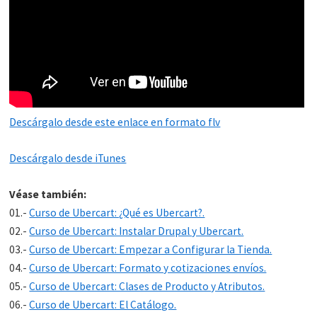
Descárgalo desde este enlace en formato flv
Descárgalo desde iTunes
Véase también:
01.-
Curso de Ubercart: ¿Qué es Ubercart?.
02.-
Curso de Ubercart: Instalar Drupal y Ubercart.
03.-
Curso de Ubercart: Empezar a Configurar la Tienda.
04.-
Curso de Ubercart: Formato y cotizaciones envíos.
05.-
Curso de Ubercart: Clases de Producto y Atributos.
06.-
Curso de Ubercart: El Catálogo.