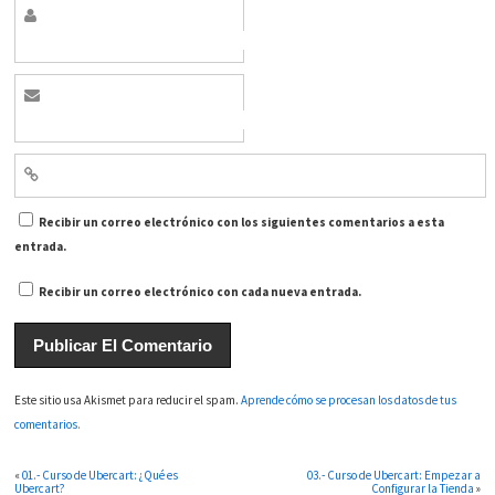
Recibir un correo electrónico con los siguientes comentarios a esta
entrada.
Recibir un correo electrónico con cada nueva entrada.
Este sitio usa Akismet para reducir el spam.
Aprende cómo se procesan los datos de tus
comentarios.
«
01.- Curso de Ubercart: ¿Qué es
03.- Curso de Ubercart: Empezar a
Ubercart?
Configurar la Tienda
»