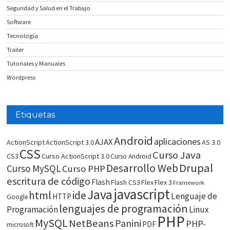
Seguridad y Salud en el Trabajo
Software
Tecnología
Trailer
Tutoriales y Manuales
Wordpress
Etiquetas
Android
aplicaciones
AJAX
ActionScript
ActionScript 3.0
AS 3.0
CSS
Curso Java
CS3
Curso ActionScript 3.0
Curso Android
Drupal
Desarrollo Web
Curso MySQL
Curso PHP
escritura de código
Flash
Flash CS3
Flex
Flex 3
Framework
javascript
Java
html
ide
Lenguaje de
HTTP
Google
lenguajes de programación
Programación
Linux
PHP
MySQL
NetBeans
Panini
PHP-
PDF
microsoft