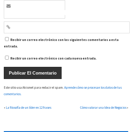
Recibir un correo electrónico con los siguientes comentarios a esta
entrada.
Recibir un correo electrónico con cada nueva entrada.
Este sitio usa Akismet para reducir el spam.
Aprende cómo se procesan los datos de tus
comentarios.
«
La filosofía de un líder en 12 frases
Cómo valorar una Idea de Negocios
»