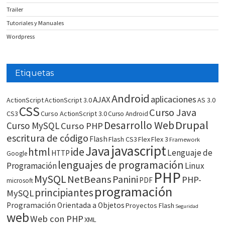
Trailer
Tutoriales y Manuales
Wordpress
Etiquetas
Android
aplicaciones
AJAX
ActionScript
ActionScript 3.0
AS 3.0
CSS
Curso Java
CS3
Curso ActionScript 3.0
Curso Android
Drupal
Desarrollo Web
Curso MySQL
Curso PHP
escritura de código
Flash
Flash CS3
Flex
Flex 3
Framework
javascript
Java
html
ide
Lenguaje de
HTTP
Google
lenguajes de programación
Programación
Linux
PHP
MySQL
NetBeans
Panini
PHP-
PDF
microsoft
programación
principiantes
MySQL
Programación Orientada a Objetos
Proyectos Flash
Seguridad
web
Web con PHP
XML