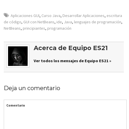
Aplicaciones GUI
,
Curso Java
,
Desarrollar Aplicaciones
,
escritura
de código
,
GUI con NetBeans
,
ide
,
Java
,
lenguajes de programación
,
NetBeans
,
principiantes
,
programación
Acerca de Equipo ES21
Ver todos los mensajes de Equipo ES21 »
Deja un comentario
Comentario