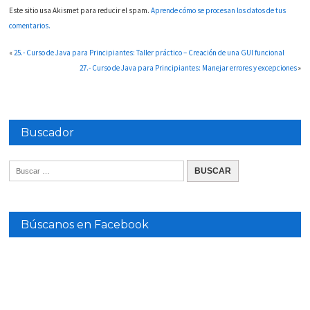
Este sitio usa Akismet para reducir el spam.
Aprende cómo se procesan los datos de tus
comentarios.
«
25.- Curso de Java para Principiantes: Taller práctico – Creación de una GUI funcional
27.- Curso de Java para Principiantes: Manejar errores y excepciones
»
Buscador
Búscanos en Facebook