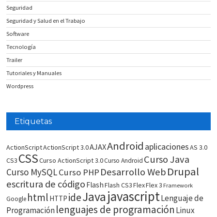
Seguridad
Seguridad y Salud en el Trabajo
Software
Tecnología
Trailer
Tutoriales y Manuales
Wordpress
Etiquetas
Android
aplicaciones
AJAX
ActionScript
ActionScript 3.0
AS 3.0
CSS
Curso Java
CS3
Curso ActionScript 3.0
Curso Android
Drupal
Desarrollo Web
Curso MySQL
Curso PHP
escritura de código
Flash
Flash CS3
Flex
Flex 3
Framework
javascript
Java
html
ide
Lenguaje de
HTTP
Google
lenguajes de programación
Programación
Linux