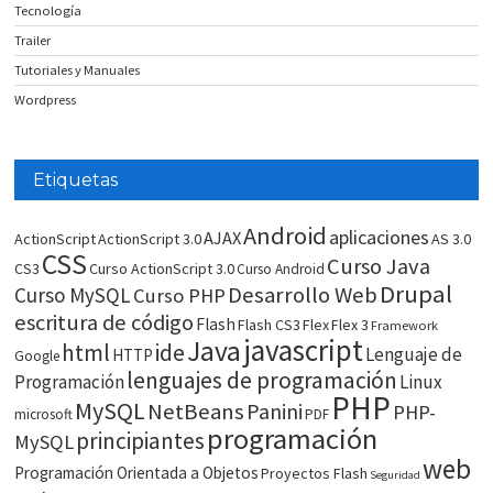
Tecnología
Trailer
Tutoriales y Manuales
Wordpress
Etiquetas
Android
aplicaciones
AJAX
ActionScript
ActionScript 3.0
AS 3.0
CSS
Curso Java
CS3
Curso ActionScript 3.0
Curso Android
Drupal
Desarrollo Web
Curso MySQL
Curso PHP
escritura de código
Flash
Flash CS3
Flex
Flex 3
Framework
javascript
Java
html
ide
Lenguaje de
HTTP
Google
lenguajes de programación
Programación
Linux
PHP
MySQL
NetBeans
Panini
PHP-
microsoft
PDF
programación
principiantes
MySQL
web
Programación Orientada a Objetos
Proyectos Flash
Seguridad