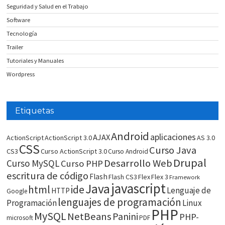
Seguridad y Salud en el Trabajo
Software
Tecnología
Trailer
Tutoriales y Manuales
Wordpress
Etiquetas
Android
aplicaciones
AJAX
ActionScript
ActionScript 3.0
AS 3.0
CSS
Curso Java
CS3
Curso ActionScript 3.0
Curso Android
Drupal
Desarrollo Web
Curso MySQL
Curso PHP
escritura de código
Flash
Flash CS3
Flex
Flex 3
Framework
javascript
Java
html
ide
Lenguaje de
HTTP
Google
lenguajes de programación
Programación
Linux
PHP
MySQL
NetBeans
Panini
PHP-
microsoft
PDF