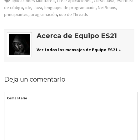
aplicaciones Multitarea
,
Crear aplicaciones
,
Curso Java
,
escritura
de código
,
ide
,
Java
,
lenguajes de programación
,
NetBeans
,
principiantes
,
programación
,
uso de Threads
Acerca de Equipo ES21
Ver todos los mensajes de Equipo ES21 »
Deja un comentario
Comentario