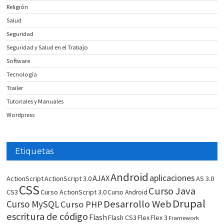
Religión
Salud
Seguridad
Seguridad y Salud en el Trabajo
Software
Tecnología
Trailer
Tutoriales y Manuales
Wordpress
Etiquetas
Android
aplicaciones
AJAX
ActionScript
ActionScript 3.0
AS 3.0
CSS
Curso Java
CS3
Curso ActionScript 3.0
Curso Android
Drupal
Desarrollo Web
Curso MySQL
Curso PHP
escritura de código
Flash
Flash CS3
Flex
Flex 3
Framework