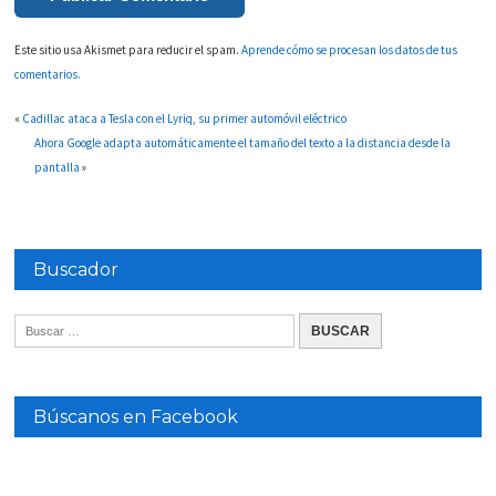
Este sitio usa Akismet para reducir el spam.
Aprende cómo se procesan los datos de tus
comentarios.
«
Cadillac ataca a Tesla con el Lyriq, su primer automóvil eléctrico
Ahora Google adapta automáticamente el tamaño del texto a la distancia desde la
pantalla
»
Buscador
Búscanos en Facebook