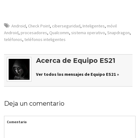
Android
,
Check Point
,
ciberseguridad
,
Inteligentes
,
móvil
Android
,
procesadores
,
Qualcomm
,
sistema operativo
,
Snapdragon
,
teléfonos
,
teléfonos inteligentes
Acerca de Equipo ES21
Ver todos los mensajes de Equipo ES21 »
Deja un comentario
Comentario