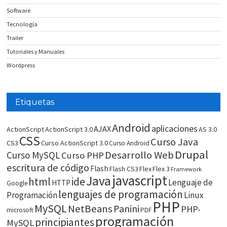
Software
Tecnología
Trailer
Tutoriales y Manuales
Wordpress
Etiquetas
Android
aplicaciones
AJAX
ActionScript
ActionScript 3.0
AS 3.0
CSS
Curso Java
CS3
Curso ActionScript 3.0
Curso Android
Drupal
Desarrollo Web
Curso MySQL
Curso PHP
escritura de código
Flash
Flash CS3
Flex
Flex 3
Framework
javascript
Java
html
ide
Lenguaje de
HTTP
Google
lenguajes de programación
Programación
Linux
PHP
MySQL
NetBeans
Panini
PHP-
microsoft
PDF
programación
principiantes
MySQL