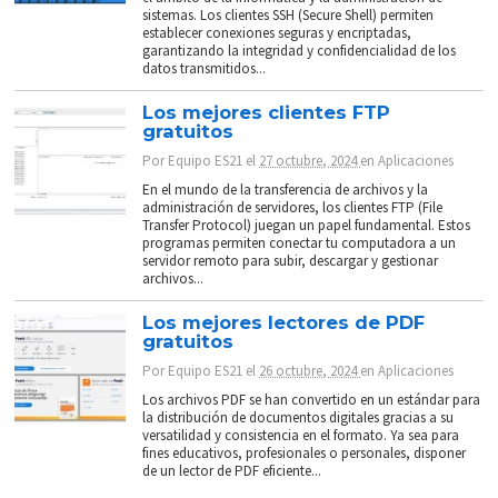
sistemas. Los clientes SSH (Secure Shell) permiten
establecer conexiones seguras y encriptadas,
garantizando la integridad y confidencialidad de los
datos transmitidos...
Los mejores clientes FTP
gratuitos
Por
Equipo ES21
el
27 octubre, 2024
en
Aplicaciones
En el mundo de la transferencia de archivos y la
administración de servidores, los clientes FTP (File
Transfer Protocol) juegan un papel fundamental. Estos
programas permiten conectar tu computadora a un
servidor remoto para subir, descargar y gestionar
archivos...
Los mejores lectores de PDF
gratuitos
Por
Equipo ES21
el
26 octubre, 2024
en
Aplicaciones
Los archivos PDF se han convertido en un estándar para
la distribución de documentos digitales gracias a su
versatilidad y consistencia en el formato. Ya sea para
fines educativos, profesionales o personales, disponer
de un lector de PDF eficiente...