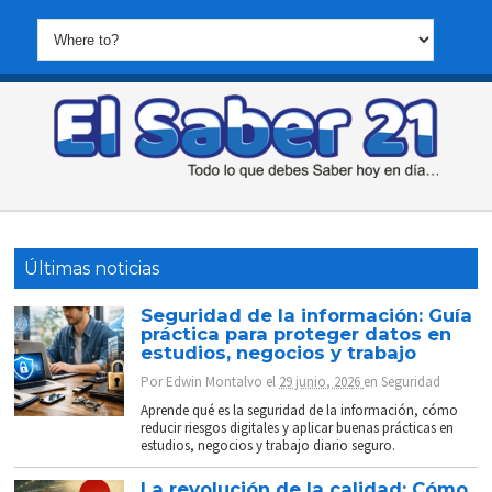
Últimas noticias
Seguridad de la información: Guía
práctica para proteger datos en
estudios, negocios y trabajo
Por
Edwin Montalvo
el
29 junio, 2026
en
Seguridad
Aprende qué es la seguridad de la información, cómo
reducir riesgos digitales y aplicar buenas prácticas en
estudios, negocios y trabajo diario seguro.
La revolución de la calidad: Cómo