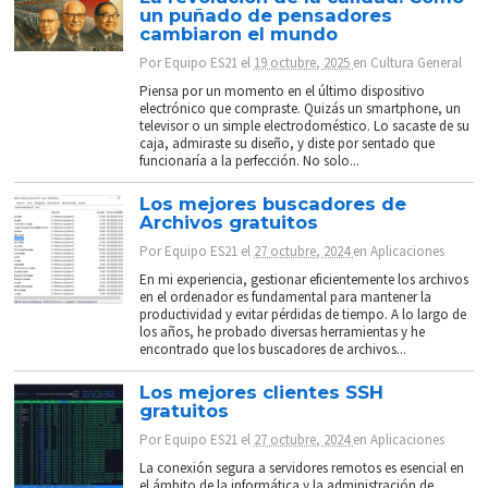
un puñado de pensadores
cambiaron el mundo
Por
Equipo ES21
el
19 octubre, 2025
en
Cultura General
Piensa por un momento en el último dispositivo
electrónico que compraste. Quizás un smartphone, un
televisor o un simple electrodoméstico. Lo sacaste de su
caja, admiraste su diseño, y diste por sentado que
funcionaría a la perfección. No solo...
Los mejores buscadores de
Archivos gratuitos
Por
Equipo ES21
el
27 octubre, 2024
en
Aplicaciones
En mi experiencia, gestionar eficientemente los archivos
en el ordenador es fundamental para mantener la
productividad y evitar pérdidas de tiempo. A lo largo de
los años, he probado diversas herramientas y he
encontrado que los buscadores de archivos...
Los mejores clientes SSH
gratuitos
Por
Equipo ES21
el
27 octubre, 2024
en
Aplicaciones
La conexión segura a servidores remotos es esencial en
el ámbito de la informática y la administración de