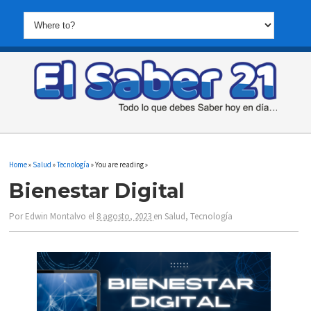
Home
»
Salud
»
Tecnología
» You are reading »
Bienestar Digital
Por
Edwin Montalvo
el
8 agosto, 2023
en
Salud
,
Tecnología