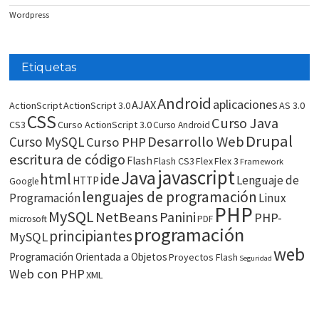
Wordpress
Etiquetas
Android
aplicaciones
AJAX
ActionScript
ActionScript 3.0
AS 3.0
CSS
Curso Java
CS3
Curso ActionScript 3.0
Curso Android
Drupal
Desarrollo Web
Curso MySQL
Curso PHP
escritura de código
Flash
Flash CS3
Flex
Flex 3
Framework
javascript
Java
html
ide
Lenguaje de
HTTP
Google
lenguajes de programación
Programación
Linux
PHP
MySQL
NetBeans
Panini
PHP-
microsoft
PDF
programación
principiantes
MySQL
web
Programación Orientada a Objetos
Proyectos Flash
Seguridad
Web con PHP
XML