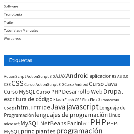
Software
Tecnología
Trailer
Tutoriales y Manuales
Wordpress
Etiquetas
Android
aplicaciones
AJAX
ActionScript
ActionScript 3.0
AS 3.0
CSS
Curso Java
CS3
Curso ActionScript 3.0
Curso Android
Drupal
Desarrollo Web
Curso MySQL
Curso PHP
escritura de código
Flash
Flash CS3
Flex
Flex 3
Framework
javascript
Java
html
ide
Lenguaje de
HTTP
Google
lenguajes de programación
Programación
Linux
PHP
MySQL
NetBeans
Panini
PHP-
microsoft
PDF
programación
principiantes
MySQL