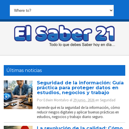
Últimas noticias
Seguridad de la información: Guía
práctica para proteger datos en
estudios, negocios y trabajo
Por
Edwin Montalvo
el
29 junio, 2026
en
Seguridad
Aprende qué es la seguridad de la información, cómo
reducir riesgos digitales y aplicar buenas prácticas en
estudios, negocios y trabajo diario seguro.
La revolución de la calidad: Cómo