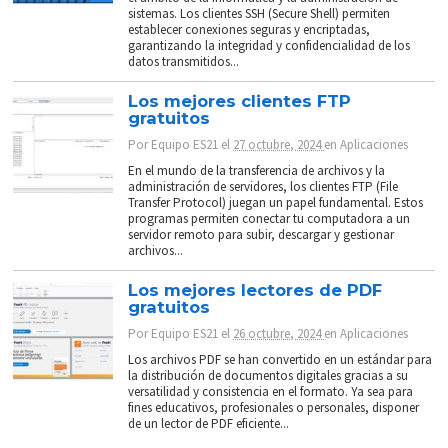
sistemas. Los clientes SSH (Secure Shell) permiten
establecer conexiones seguras y encriptadas,
garantizando la integridad y confidencialidad de los
datos transmitidos...
Los mejores clientes FTP
gratuitos
Por
Equipo ES21
el
27 octubre, 2024
en
Aplicaciones
En el mundo de la transferencia de archivos y la
administración de servidores, los clientes FTP (File
Transfer Protocol) juegan un papel fundamental. Estos
programas permiten conectar tu computadora a un
servidor remoto para subir, descargar y gestionar
archivos...
Los mejores lectores de PDF
gratuitos
Por
Equipo ES21
el
26 octubre, 2024
en
Aplicaciones
Los archivos PDF se han convertido en un estándar para
la distribución de documentos digitales gracias a su
versatilidad y consistencia en el formato. Ya sea para
fines educativos, profesionales o personales, disponer
de un lector de PDF eficiente...