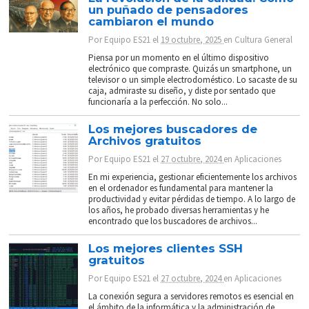
un puñado de pensadores
cambiaron el mundo
Por
Equipo ES21
el
19 octubre, 2025
en
Cultura General
Piensa por un momento en el último dispositivo
electrónico que compraste. Quizás un smartphone, un
televisor o un simple electrodoméstico. Lo sacaste de su
caja, admiraste su diseño, y diste por sentado que
funcionaría a la perfección. No solo...
Los mejores buscadores de
Archivos gratuitos
Por
Equipo ES21
el
27 octubre, 2024
en
Aplicaciones
En mi experiencia, gestionar eficientemente los archivos
en el ordenador es fundamental para mantener la
productividad y evitar pérdidas de tiempo. A lo largo de
los años, he probado diversas herramientas y he
encontrado que los buscadores de archivos...
Los mejores clientes SSH
gratuitos
Por
Equipo ES21
el
27 octubre, 2024
en
Aplicaciones
La conexión segura a servidores remotos es esencial en
el ámbito de la informática y la administración de