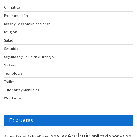
Ofimatica
Programación
Redes y Telecomunicaciones
Religión
Salud
Seguridad
Seguridad y Salud en el Trabajo
Software
Tecnología
Trailer
Tutoriales y Manuales
Wordpress
Etiquetas
Android
aplicaciones
AJAX
ActionScript
ActionScript 3.0
AS 3.0