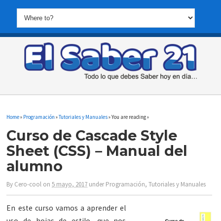
Home
»
Programación
»
Tutoriales y Manuales
» You are reading »
Curso de Cascade Style
Sheet (CSS) – Manual del
alumno
By
Cero-cool
on
5 mayo, 2017
under
Programación
,
Tutoriales y Manuales
En este curso vamos a aprender el
uso de hojas de estilo, que nos