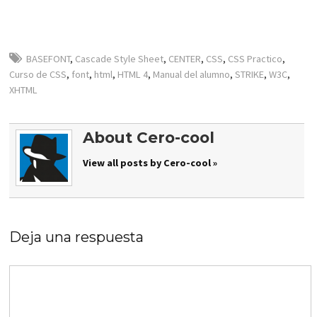
BASEFONT
,
Cascade Style Sheet
,
CENTER
,
CSS
,
CSS Practico
,
Curso de CSS
,
font
,
html
,
HTML 4
,
Manual del alumno
,
STRIKE
,
W3C
,
XHTML
About Cero-cool
View all posts by Cero-cool »
Deja una respuesta