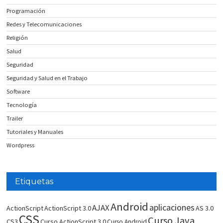
Programación
Redes y Telecomunicaciones
Religión
Salud
Seguridad
Seguridad y Salud en el Trabajo
Software
Tecnología
Trailer
Tutoriales y Manuales
Wordpress
Etiquetas
Android
aplicaciones
AJAX
ActionScript
ActionScript 3.0
AS 3.0
CSS
Curso Java
CS3
Curso ActionScript 3.0
Curso Android