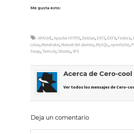
Me gusta esto:
APACHE
,
Apache HTTPD
,
Debian
,
EXT3
,
EXT4
,
Fedora
,
Linux
,
Mandrake
,
Manual del alumno
,
MySQL
,
openSuSe
,
P
Swap
,
Tomcat
,
Ubuntu
,
XFS
Acerca de Cero-cool
Ver todos los mensajes de Cero-coo
Deja un comentario