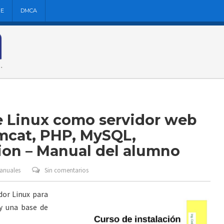
NE
DMCA
e Linux como servidor web
cat, PHP, MySQL,
ion – Manual del alumno
Manuales
Sin comentarios
dor Linux para
y una base de