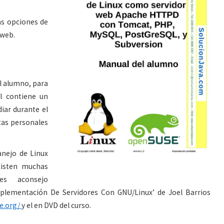
as opciones de
 web.
l alumno, para
l contiene un
iar durante el
tas personales
nejo de Linux
xisten muchas
es aconsejo
plementación De Servidores Con GNU/Linux’ de Joel Barrios
re.org/
y el en DVD del curso.