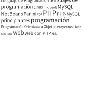
lenguajes de
Lenguaje de Programación
MySQL
programación
Linux
microsoft
PHP
NetBeans
Panini
PHP-MySQL
PDF
programación
principiantes
Programación Orientada a Objetos
Proyectos Flash
web
Web con PHP
XML
Seguridad