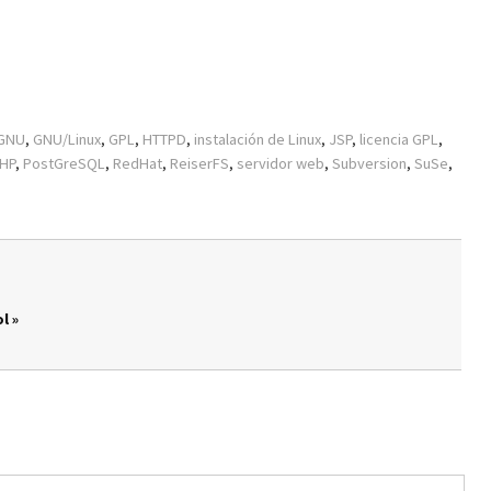
GNU
,
GNU/Linux
,
GPL
,
HTTPD
,
instalación de Linux
,
JSP
,
licencia GPL
,
HP
,
PostGreSQL
,
RedHat
,
ReiserFS
,
servidor web
,
Subversion
,
SuSe
,
l »