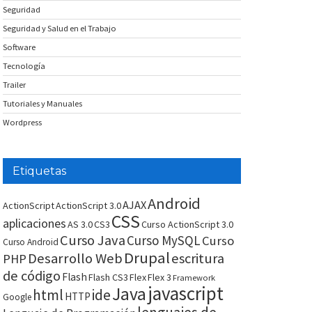
Seguridad
Seguridad y Salud en el Trabajo
Software
Tecnología
Trailer
Tutoriales y Manuales
Wordpress
Etiquetas
Android
AJAX
ActionScript
ActionScript 3.0
CSS
aplicaciones
AS 3.0
CS3
Curso ActionScript 3.0
Curso Java
Curso MySQL
Curso
Curso Android
Drupal
Desarrollo Web
escritura
PHP
de código
Flash
Flash CS3
Flex
Flex 3
Framework
javascript
Java
html
ide
HTTP
Google