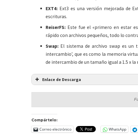
EXT4:
Ext3 es una versión mejorada de Ext
escrituras.
ReiserFS:
Este fue el «primero en estar es
rápido con archivos pequeños, todo lo contra
Swap:
El sistema de archivo swap es un t
intercambio’, que es como la memoria virtua
de intercambio de un tamaño igual a 1.5 x l
Enlace de Descarga
F
Compártelo:
Correo electrónico
WhatsApp