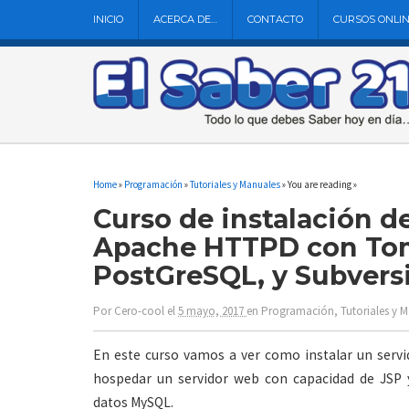
INICIO
ACERCA DE…
CONTACTO
CURSOS ONLI
Home
»
Programación
»
Tutoriales y Manuales
» You are reading »
Curso de instalación d
Apache HTTPD con Tom
PostGreSQL, y Subvers
Por
Cero-cool
el
5 mayo, 2017
en
Programación
,
Tutoriales y 
En este curso vamos a ver como instalar un servi
hospedar un servidor web con capacidad de JSP 
datos MySQL.