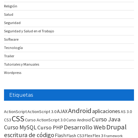
Religión
Salud
Seguridad
Seguridad y Salud en el Trabajo
Software
Tecnología
Trailer
Tutoriales y Manuales
Wordpress
Etiquetas
Android
aplicaciones
AJAX
ActionScript
ActionScript 3.0
AS 3.0
CSS
Curso Java
CS3
Curso ActionScript 3.0
Curso Android
Drupal
Desarrollo Web
Curso MySQL
Curso PHP
escritura de código
Flash
Flash CS3
Flex
Flex 3
Framework