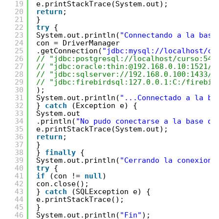
19
e.printStackTrace(System.out);
20
return
;
21
}
22
try
{
23
System.out.println(
"Connectando a la base
24
con = DriverManager
25
.getConnection(
"jdbc:mysql://localhost/cu
26
// "jdbc:postgresql://localhost/curso:543
27
// "jdbc:oracle:thin:@192.168.0.10:1521/X
28
// "jdbc:sqlserver://192.168.0.100:1433/d
29
// "jdbc:firebirdsql:127.0.0.1:C:/firebir
30
);
31
System.out.println(
"...Connectado a la ba
32
} 
catch
(Exception e) {
33
System.out
34
.println(
"No pudo conectarse a la base de
35
e.printStackTrace(System.out);
36
return
;
37
}
38
} 
finally
{
39
System.out.println(
"Cerrando la conexion 
40
try
{
41
if
(con != 
null
)
42
con.close();
43
} 
catch
(SQLException e) {
44
e.printStackTrace();
45
}
46
System.out.println(
"Fin"
);