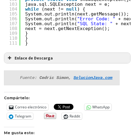
103
java.sql.SQLException next = e;
104
while
(next != 
null
) {
105
System.out.println(next.getMessage());
106
System.out.println(
"Error Code: "
+ next
107
System.out.println(
"SQL State: "
+ next.
108
next = next.getNextException();
109
}
110
}
111
}
Enlace de Descarga
Fuente: 
Cedric Simon, 
SolucionJava.com
Compártelo:
Correo electrónico
WhatsApp
Telegram
Reddit
Me gusta esto: