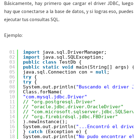
Básicamente, hay primero que cargar el driver JDBC, luego
hay que conectarse a la base de datos, y si logras eso, puedes
ejecutar tus consultas SQL.
Ejemplo:
01
import
java.sql.DriverManager;
02
import
java.sql.SQLException;
03
public
class
TestDb {
04
public
static
void
main(String[] args) {
05
java.sql.Connection con = 
null
;
06
try
{
07
try
{
08
System.out.println(
"Buscando el driver JD
09
Class.forName(
10
"com.mysql.jdbc.Driver"
11
// "org.postgresql.Driver"
12
// "oracle.jdbc.driver.OracleDriver"
13
// "com.microsoft.sqlserver.jdbc.SQLServe
14
// "org.firebirdsql.jdbc.FBDriver"
15
).newInstance();
16
System.out.println(
"...Encontró el driver
17
} 
catch
(Exception e) {
18
System.out.println(
"No pudo encontrar el 