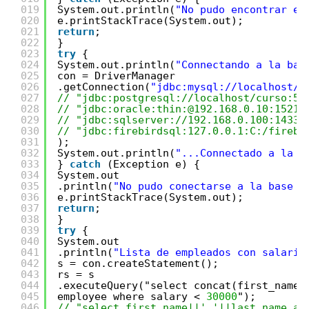
019
System.out.println(
"No pudo encontrar el
020
e.printStackTrace(System.out);
021
return
;
022
}
023
try
{
024
System.out.println(
"Connectando a la bas
025
con = DriverManager
026
.getConnection(
"jdbc:mysql://localhost/c
027
// "jdbc:postgresql://localhost/curso:54
028
// "jdbc:oracle:thin:@192.168.0.10:1521/
029
// "jdbc:sqlserver://192.168.0.100:1433/
030
// "jdbc:firebirdsql:127.0.0.1:C:/firebi
031
);
032
System.out.println(
"...Connectado a la b
033
} 
catch
(Exception e) {
034
System.out
035
.println(
"No pudo conectarse a la base d
036
e.printStackTrace(System.out);
037
return
;
038
}
039
try
{
040
System.out
041
.println(
"Lista de empleados con salario
042
s = con.createStatement();
043
rs = s
044
.executeQuery("select concat(first_name,
045
employee where salary < 
30000
");
046
// "select first_name||' '||last_name as