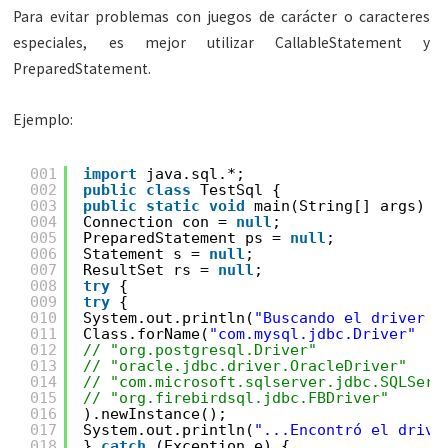
Para evitar problemas con juegos de carácter o caracteres
especiales, es mejor utilizar CallableStatement y
PreparedStatement.
Ejemplo:
001
import
java.sql.*;
002
public
class
TestSql {
003
public
static
void
main(String[] args) {
004
Connection con = 
null
;
005
PreparedStatement ps = 
null
;
006
Statement s = 
null
;
007
ResultSet rs = 
null
;
008
try
{
009
try
{
010
System.out.println(
"Buscando el driver J
011
Class.forName(
"com.mysql.jdbc.Driver"
012
// "org.postgresql.Driver"
013
// "oracle.jdbc.driver.OracleDriver"
014
// "com.microsoft.sqlserver.jdbc.SQLServ
015
// "org.firebirdsql.jdbc.FBDriver"
016
).newInstance();
017
System.out.println(
"...Encontró el drive
018
} 
catch
(Exception e) {