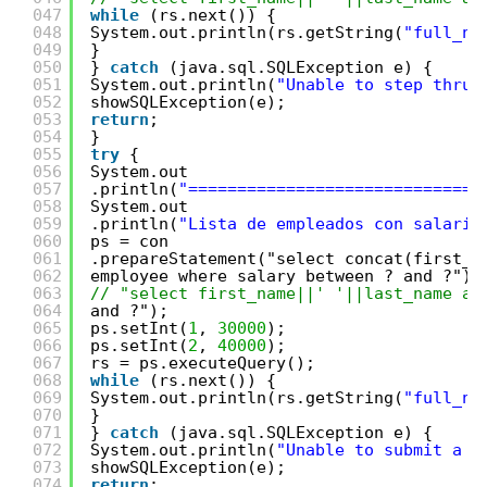
047
while
(rs.next()) {
048
System.out.println(rs.getString(
"full_na
049
}
050
} 
catch
(java.sql.SQLException e) {
051
System.out.println(
"Unable to step thru 
052
showSQLException(e);
053
return
;
054
}
055
try
{
056
System.out
057
.println(
"==============================
058
System.out
059
.println(
"Lista de empleados con salario
060
ps = con
061
.prepareStatement("select concat(first_n
062
employee where salary between ? and ?");
063
// "select first_name||' '||last_name as
064
and ?");
065
ps.setInt(
1
, 
30000
);
066
ps.setInt(
2
, 
40000
);
067
rs = ps.executeQuery();
068
while
(rs.next()) {
069
System.out.println(rs.getString(
"full_na
070
}
071
} 
catch
(java.sql.SQLException e) {
072
System.out.println(
"Unable to submit a s
073
showSQLException(e);
074
return
;