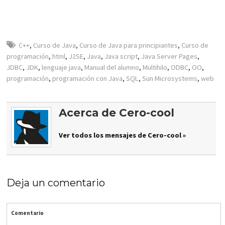
C++
,
Curso de Java
,
Curso de Java para principiantes
,
Curso de
programación
,
html
,
J2SE
,
Java
,
Java script
,
Java Server Pages
,
JDBC
,
JDK
,
lenguaje java
,
Manual del alumno
,
Multihilo
,
ODBC
,
OO
,
programación
,
programación con Java
,
SQL
,
Sun Microsystems
,
web
Acerca de Cero-cool
Ver todos los mensajes de Cero-cool »
Deja un comentario
Comentario