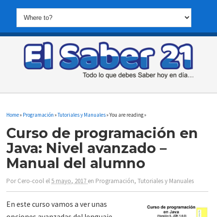
Home
»
Programación
»
Tutoriales y Manuales
» You are reading »
Curso de programación en
Java: Nivel avanzado –
Manual del alumno
Por
Cero-cool
el
5 mayo, 2017
en
Programación
,
Tutoriales y Manuales
En este curso vamos a ver unas
opciones avanzadas del lenguaje