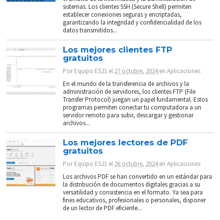
sistemas. Los clientes SSH (Secure Shell) permiten
establecer conexiones seguras y encriptadas,
garantizando la integridad y confidencialidad de los
datos transmitidos...
Los mejores clientes FTP
gratuitos
Por
Equipo ES21
el
27 octubre, 2024
en
Aplicaciones
En el mundo de la transferencia de archivos y la
administración de servidores, los clientes FTP (File
Transfer Protocol) juegan un papel fundamental. Estos
programas permiten conectar tu computadora a un
servidor remoto para subir, descargar y gestionar
archivos...
Los mejores lectores de PDF
gratuitos
Por
Equipo ES21
el
26 octubre, 2024
en
Aplicaciones
Los archivos PDF se han convertido en un estándar para
la distribución de documentos digitales gracias a su
versatilidad y consistencia en el formato. Ya sea para
fines educativos, profesionales o personales, disponer
de un lector de PDF eficiente...