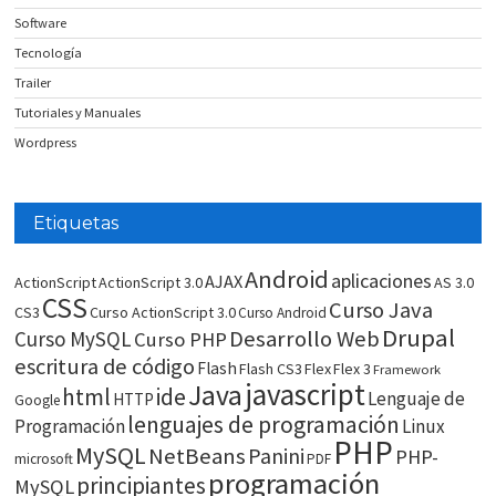
Software
Tecnología
Trailer
Tutoriales y Manuales
Wordpress
Etiquetas
Android
aplicaciones
AJAX
ActionScript
ActionScript 3.0
AS 3.0
CSS
Curso Java
CS3
Curso ActionScript 3.0
Curso Android
Drupal
Desarrollo Web
Curso MySQL
Curso PHP
escritura de código
Flash
Flash CS3
Flex
Flex 3
Framework
javascript
Java
html
ide
Lenguaje de
HTTP
Google
lenguajes de programación
Programación
Linux
PHP
MySQL
NetBeans
Panini
PHP-
microsoft
PDF
programación
principiantes
MySQL