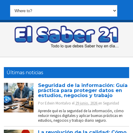
Últimas noticias
Seguridad de la información: Guía
práctica para proteger datos en
estudios, negocios y trabajo
Por
Edwin Montalvo
el
29 junio, 2026
en
Seguridad
Aprende qué es la seguridad de la información, cómo
reducir riesgos digitales y aplicar buenas prácticas en
estudios, negocios y trabajo diario seguro.
La revolución de la calidad: Cómo