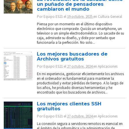
un puñado de pensadores
cambiaron el mundo
Por
Equipo ES21
el
19 octubre, 2025
en
Cultura General
Piensa por un momento en el último dispositivo
electrónico que compraste. Quizás un smartphone, un
televisor o un simple electrodoméstico. Lo sacaste de su
caja, admiraste su diseño, y diste por sentado que
funcionaría a la perfección. No solo...
Los mejores buscadores de
Archivos gratuitos
Por
Equipo ES21
el
27 octubre, 2024
en
Aplicaciones
En mi experiencia, gestionar eficientemente los archivos
en el ordenador es fundamental para mantener la
productividad y evitar pérdidas de tiempo. A lo largo de
los años, he probado diversas herramientas y he
encontrado que los buscadores de archivos...
Los mejores clientes SSH
gratuitos
Por
Equipo ES21
el
27 octubre, 2024
en
Aplicaciones
La conexión segura a servidores remotos es esencial en
el ámbito de la informática y la administración de