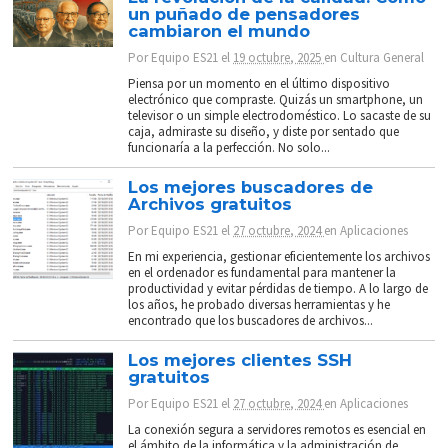
un puñado de pensadores
cambiaron el mundo
Por
Equipo ES21
el
19 octubre, 2025
en
Cultura General
Piensa por un momento en el último dispositivo
electrónico que compraste. Quizás un smartphone, un
televisor o un simple electrodoméstico. Lo sacaste de su
caja, admiraste su diseño, y diste por sentado que
funcionaría a la perfección. No solo...
Los mejores buscadores de
Archivos gratuitos
Por
Equipo ES21
el
27 octubre, 2024
en
Aplicaciones
En mi experiencia, gestionar eficientemente los archivos
en el ordenador es fundamental para mantener la
productividad y evitar pérdidas de tiempo. A lo largo de
los años, he probado diversas herramientas y he
encontrado que los buscadores de archivos...
Los mejores clientes SSH
gratuitos
Por
Equipo ES21
el
27 octubre, 2024
en
Aplicaciones
La conexión segura a servidores remotos es esencial en
el ámbito de la informática y la administración de