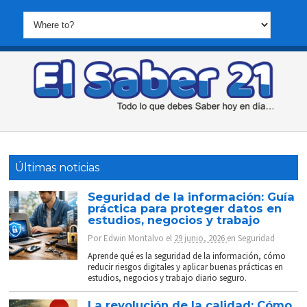
Últimas noticias
Seguridad de la información: Guía
práctica para proteger datos en
estudios, negocios y trabajo
Por
Edwin Montalvo
el
29 junio, 2026
en
Seguridad
Aprende qué es la seguridad de la información, cómo
reducir riesgos digitales y aplicar buenas prácticas en
estudios, negocios y trabajo diario seguro.
La revolución de la calidad: Cómo