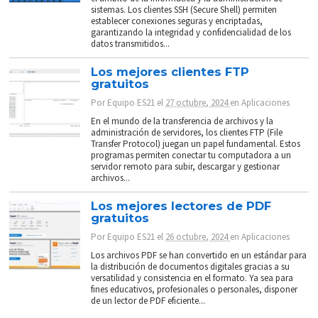
sistemas. Los clientes SSH (Secure Shell) permiten
establecer conexiones seguras y encriptadas,
garantizando la integridad y confidencialidad de los
datos transmitidos...
Los mejores clientes FTP
gratuitos
Por
Equipo ES21
el
27 octubre, 2024
en
Aplicaciones
En el mundo de la transferencia de archivos y la
administración de servidores, los clientes FTP (File
Transfer Protocol) juegan un papel fundamental. Estos
programas permiten conectar tu computadora a un
servidor remoto para subir, descargar y gestionar
archivos...
Los mejores lectores de PDF
gratuitos
Por
Equipo ES21
el
26 octubre, 2024
en
Aplicaciones
Los archivos PDF se han convertido en un estándar para
la distribución de documentos digitales gracias a su
versatilidad y consistencia en el formato. Ya sea para
fines educativos, profesionales o personales, disponer
de un lector de PDF eficiente...