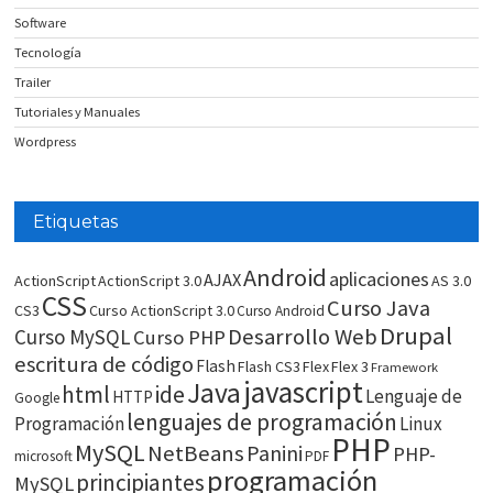
Software
Tecnología
Trailer
Tutoriales y Manuales
Wordpress
Etiquetas
Android
aplicaciones
AJAX
ActionScript
ActionScript 3.0
AS 3.0
CSS
Curso Java
CS3
Curso ActionScript 3.0
Curso Android
Drupal
Desarrollo Web
Curso MySQL
Curso PHP
escritura de código
Flash
Flash CS3
Flex
Flex 3
Framework
javascript
Java
html
ide
Lenguaje de
HTTP
Google
lenguajes de programación
Programación
Linux
PHP
MySQL
NetBeans
Panini
PHP-
microsoft
PDF
programación
principiantes
MySQL