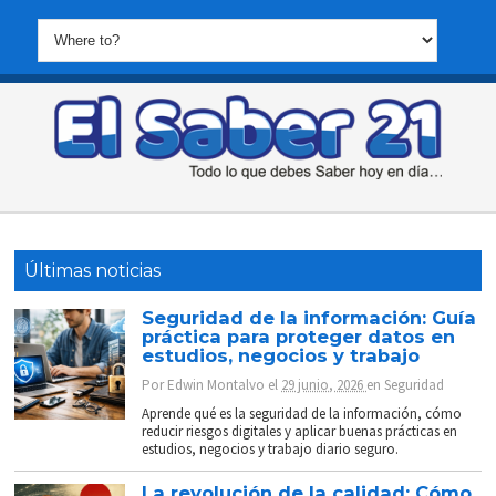
Últimas noticias
Seguridad de la información: Guía
práctica para proteger datos en
estudios, negocios y trabajo
Por
Edwin Montalvo
el
29 junio, 2026
en
Seguridad
Aprende qué es la seguridad de la información, cómo
reducir riesgos digitales y aplicar buenas prácticas en
estudios, negocios y trabajo diario seguro.
La revolución de la calidad: Cómo