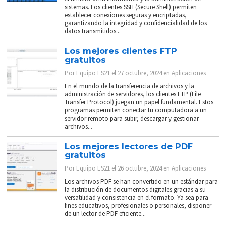
sistemas. Los clientes SSH (Secure Shell) permiten
establecer conexiones seguras y encriptadas,
garantizando la integridad y confidencialidad de los
datos transmitidos...
Los mejores clientes FTP
gratuitos
Por
Equipo ES21
el
27 octubre, 2024
en
Aplicaciones
En el mundo de la transferencia de archivos y la
administración de servidores, los clientes FTP (File
Transfer Protocol) juegan un papel fundamental. Estos
programas permiten conectar tu computadora a un
servidor remoto para subir, descargar y gestionar
archivos...
Los mejores lectores de PDF
gratuitos
Por
Equipo ES21
el
26 octubre, 2024
en
Aplicaciones
Los archivos PDF se han convertido en un estándar para
la distribución de documentos digitales gracias a su
versatilidad y consistencia en el formato. Ya sea para
fines educativos, profesionales o personales, disponer
de un lector de PDF eficiente...