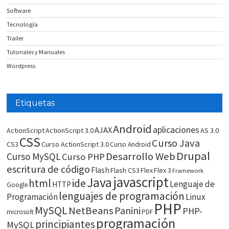
Software
Tecnología
Trailer
Tutoriales y Manuales
Wordpress
Etiquetas
Android
aplicaciones
AJAX
ActionScript
ActionScript 3.0
AS 3.0
CSS
Curso Java
CS3
Curso ActionScript 3.0
Curso Android
Drupal
Desarrollo Web
Curso MySQL
Curso PHP
escritura de código
Flash
Flash CS3
Flex
Flex 3
Framework
javascript
Java
html
ide
Lenguaje de
HTTP
Google
lenguajes de programación
Programación
Linux
PHP
MySQL
NetBeans
Panini
PHP-
microsoft
PDF
programación
principiantes
MySQL