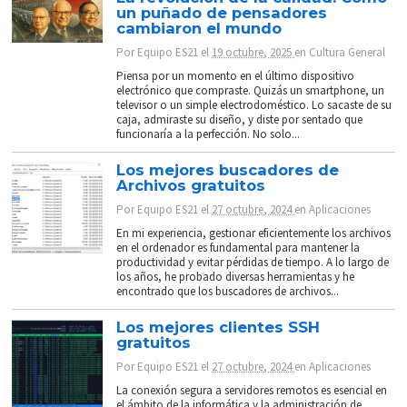
un puñado de pensadores
cambiaron el mundo
Por
Equipo ES21
el
19 octubre, 2025
en
Cultura General
Piensa por un momento en el último dispositivo
electrónico que compraste. Quizás un smartphone, un
televisor o un simple electrodoméstico. Lo sacaste de su
caja, admiraste su diseño, y diste por sentado que
funcionaría a la perfección. No solo...
Los mejores buscadores de
Archivos gratuitos
Por
Equipo ES21
el
27 octubre, 2024
en
Aplicaciones
En mi experiencia, gestionar eficientemente los archivos
en el ordenador es fundamental para mantener la
productividad y evitar pérdidas de tiempo. A lo largo de
los años, he probado diversas herramientas y he
encontrado que los buscadores de archivos...
Los mejores clientes SSH
gratuitos
Por
Equipo ES21
el
27 octubre, 2024
en
Aplicaciones
La conexión segura a servidores remotos es esencial en
el ámbito de la informática y la administración de