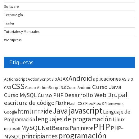
Software
Tecnología
Trailer
Tutoriales y Manuales
Wordpress
Etiquetas
Android
aplicaciones
AJAX
ActionScript
ActionScript 3.0
AS 3.0
CSS
Curso Java
CS3
Curso ActionScript 3.0
Curso Android
Drupal
Desarrollo Web
Curso MySQL
Curso PHP
escritura de código
Flash
Flash CS3
Flex
Flex 3
Framework
javascript
Java
html
ide
Lenguaje de
HTTP
Google
lenguajes de programación
Programación
Linux
PHP
MySQL
NetBeans
Panini
PHP-
microsoft
PDF
programación
principiantes
MySQL