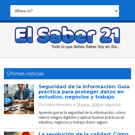
Últimas noticias
Seguridad de la información: Guía
práctica para proteger datos en
estudios, negocios y trabajo
Por
Edwin Montalvo
el
29 junio, 2026
en
Seguridad
Aprende qué es la seguridad de la información, cómo
reducir riesgos digitales y aplicar buenas prácticas en
estudios, negocios y trabajo diario seguro.
La revolución de la calidad: Cómo