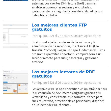
sistemas. Los clientes SSH (Secure Shell) permiten
establecer conexiones seguras y encriptadas,
garantizando la integridad y confidencialidad de los
datos transmitidos...
Los mejores clientes FTP
gratuitos
Por
Equipo ES21
el
27 octubre, 2024
en
Aplicaciones
En el mundo de la transferencia de archivos y la
administración de servidores, los clientes FTP (File
Transfer Protocol) juegan un papel fundamental. Estos
programas permiten conectar tu computadora a un
servidor remoto para subir, descargar y gestionar
archivos...
Los mejores lectores de PDF
gratuitos
Por
Equipo ES21
el
26 octubre, 2024
en
Aplicaciones
Los archivos PDF se han convertido en un estándar para
la distribución de documentos digitales gracias a su
versatilidad y consistencia en el formato. Ya sea para
fines educativos, profesionales o personales, disponer
de un lector de PDF eficiente...