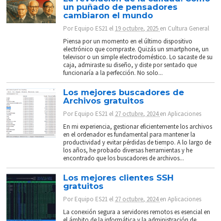
un puñado de pensadores
cambiaron el mundo
Por
Equipo ES21
el
19 octubre, 2025
en
Cultura General
Piensa por un momento en el último dispositivo
electrónico que compraste. Quizás un smartphone, un
televisor o un simple electrodoméstico. Lo sacaste de su
caja, admiraste su diseño, y diste por sentado que
funcionaría a la perfección. No solo...
Los mejores buscadores de
Archivos gratuitos
Por
Equipo ES21
el
27 octubre, 2024
en
Aplicaciones
En mi experiencia, gestionar eficientemente los archivos
en el ordenador es fundamental para mantener la
productividad y evitar pérdidas de tiempo. A lo largo de
los años, he probado diversas herramientas y he
encontrado que los buscadores de archivos...
Los mejores clientes SSH
gratuitos
Por
Equipo ES21
el
27 octubre, 2024
en
Aplicaciones
La conexión segura a servidores remotos es esencial en
el ámbito de la informática y la administración de