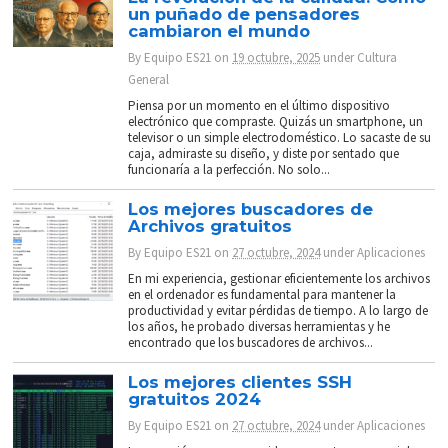
un puñado de pensadores
cambiaron el mundo
By
Equipo ES21
on
19 octubre, 2025
under
Cultura
General
Piensa por un momento en el último dispositivo
electrónico que compraste. Quizás un smartphone, un
televisor o un simple electrodoméstico. Lo sacaste de su
caja, admiraste su diseño, y diste por sentado que
funcionaría a la perfección. No solo...
Los mejores buscadores de
Archivos gratuitos
By
Equipo ES21
on
27 octubre, 2024
under
Aplicaciones
En mi experiencia, gestionar eficientemente los archivos
en el ordenador es fundamental para mantener la
productividad y evitar pérdidas de tiempo. A lo largo de
los años, he probado diversas herramientas y he
encontrado que los buscadores de archivos...
Los mejores clientes SSH
gratuitos 2024
By
Equipo ES21
on
27 octubre, 2024
under
Aplicaciones