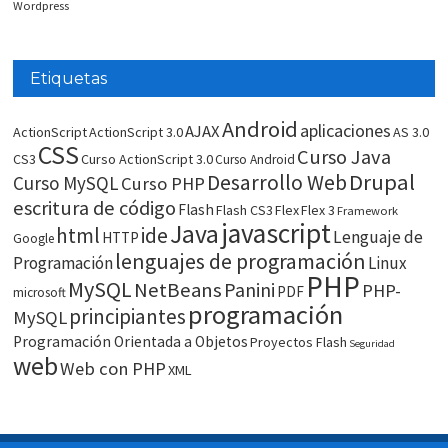
Wordpress
Etiquetas
Android
aplicaciones
AJAX
ActionScript
ActionScript 3.0
AS 3.0
CSS
Curso Java
CS3
Curso ActionScript 3.0
Curso Android
Drupal
Desarrollo Web
Curso MySQL
Curso PHP
escritura de código
Flash
Flash CS3
Flex
Flex 3
Framework
javascript
Java
html
ide
Lenguaje de
HTTP
Google
lenguajes de programación
Programación
Linux
PHP
MySQL
NetBeans
Panini
PHP-
PDF
microsoft
programación
principiantes
MySQL
Programación Orientada a Objetos
Proyectos Flash
Seguridad
web
Web con PHP
XML