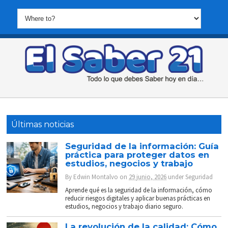
Últimas noticias
Seguridad de la información: Guía
práctica para proteger datos en
estudios, negocios y trabajo
By
Edwin Montalvo
on
29 junio, 2026
under
Seguridad
Aprende qué es la seguridad de la información, cómo
reducir riesgos digitales y aplicar buenas prácticas en
estudios, negocios y trabajo diario seguro.
La revolución de la calidad: Cómo