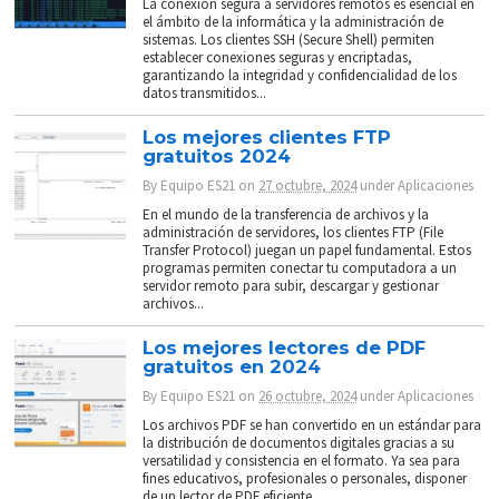
La conexión segura a servidores remotos es esencial en
el ámbito de la informática y la administración de
sistemas. Los clientes SSH (Secure Shell) permiten
establecer conexiones seguras y encriptadas,
garantizando la integridad y confidencialidad de los
datos transmitidos...
Los mejores clientes FTP
gratuitos 2024
By
Equipo ES21
on
27 octubre, 2024
under
Aplicaciones
En el mundo de la transferencia de archivos y la
administración de servidores, los clientes FTP (File
Transfer Protocol) juegan un papel fundamental. Estos
programas permiten conectar tu computadora a un
servidor remoto para subir, descargar y gestionar
archivos...
Los mejores lectores de PDF
gratuitos en 2024
By
Equipo ES21
on
26 octubre, 2024
under
Aplicaciones
Los archivos PDF se han convertido en un estándar para
la distribución de documentos digitales gracias a su
versatilidad y consistencia en el formato. Ya sea para
fines educativos, profesionales o personales, disponer
de un lector de PDF eficiente...