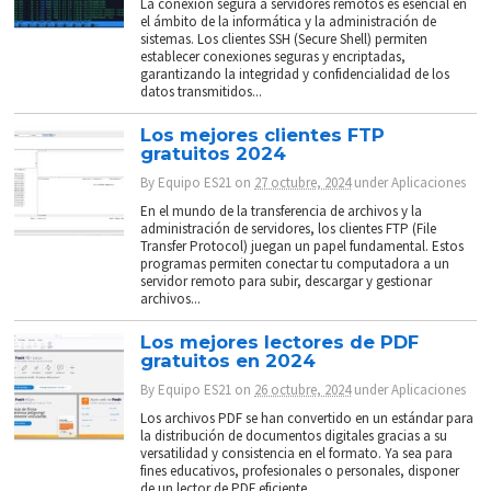
La conexión segura a servidores remotos es esencial en
el ámbito de la informática y la administración de
sistemas. Los clientes SSH (Secure Shell) permiten
establecer conexiones seguras y encriptadas,
garantizando la integridad y confidencialidad de los
datos transmitidos...
Los mejores clientes FTP
gratuitos 2024
By
Equipo ES21
on
27 octubre, 2024
under
Aplicaciones
En el mundo de la transferencia de archivos y la
administración de servidores, los clientes FTP (File
Transfer Protocol) juegan un papel fundamental. Estos
programas permiten conectar tu computadora a un
servidor remoto para subir, descargar y gestionar
archivos...
Los mejores lectores de PDF
gratuitos en 2024
By
Equipo ES21
on
26 octubre, 2024
under
Aplicaciones
Los archivos PDF se han convertido en un estándar para
la distribución de documentos digitales gracias a su
versatilidad y consistencia en el formato. Ya sea para
fines educativos, profesionales o personales, disponer
de un lector de PDF eficiente...