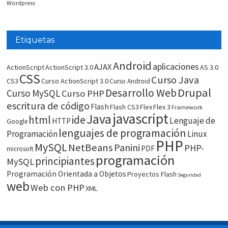
Wordpress
Etiquetas
Android
aplicaciones
AJAX
ActionScript
ActionScript 3.0
AS 3.0
CSS
Curso Java
CS3
Curso ActionScript 3.0
Curso Android
Drupal
Desarrollo Web
Curso MySQL
Curso PHP
escritura de código
Flash
Flash CS3
Flex
Flex 3
Framework
javascript
Java
html
ide
Lenguaje de
HTTP
Google
lenguajes de programación
Programación
Linux
PHP
MySQL
NetBeans
Panini
PHP-
PDF
microsoft
programación
principiantes
MySQL
Programación Orientada a Objetos
Proyectos Flash
Seguridad
web
Web con PHP
XML