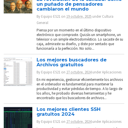
un puñado de pensadores
cambiaron el mundo
By
Equipo ES21
on
19 octubre, 2025
under
Cultura
General
Piensa por un momento en el último dispositivo
electrónico que compraste. Quizás un smartphone, un
televisor o un simple electrodoméstico. Lo sacaste de su
caja, admiraste su diseño, y diste por sentado que
funcionaría a la perfección. No solo...
Los mejores buscadores de
Archivos gratuitos
By
Equipo ES21
on
27 octubre, 2024
under
Aplicaciones
En mi experiencia, gestionar eficientemente los archivos
en el ordenador es fundamental para mantener la
productividad y evitar pérdidas de tiempo. A lo largo de
los años, he probado diversas herramientas y he
encontrado que los buscadores de archivos...
Los mejores clientes SSH
gratuitos 2024
By
Equipo ES21
on
27 octubre, 2024
under
Aplicaciones