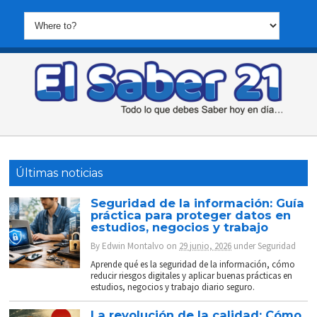
Últimas noticias
Seguridad de la información: Guía
práctica para proteger datos en
estudios, negocios y trabajo
By
Edwin Montalvo
on
29 junio, 2026
under
Seguridad
Aprende qué es la seguridad de la información, cómo
reducir riesgos digitales y aplicar buenas prácticas en
estudios, negocios y trabajo diario seguro.
La revolución de la calidad: Cómo