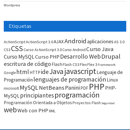
Wordpress
Etiquetas
Android
aplicaciones
AJAX
ActionScript
ActionScript 3.0
AS 3.0
CSS
Curso Java
CS3
Curso ActionScript 3.0
Curso Android
Drupal
Desarrollo Web
Curso MySQL
Curso PHP
escritura de código
Flash
Flash CS3
Flex
Flex 3
Framework
javascript
Java
html
ide
Lenguaje de
HTTP
Google
lenguajes de programación
Programación
Linux
PHP
MySQL
NetBeans
Panini
PHP-
PDF
microsoft
programación
principiantes
MySQL
Programación Orientada a Objetos
Proyectos Flash
Seguridad
web
Web con PHP
XML