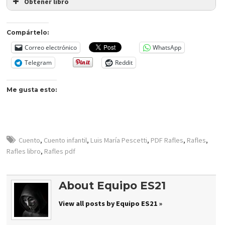
Obtener libro
Compártelo:
Correo electrónico
WhatsApp
Telegram
Reddit
Me gusta esto:
Cuento
,
Cuento infantil
,
Luis María Pescetti
,
PDF Rafles
,
Rafles
,
Rafles libro
,
Rafles pdf
About Equipo ES21
View all posts by Equipo ES21 »