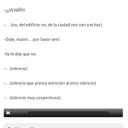
–¡¡¡VENÍÍÍÍ!!!
–… (no, del edificio no, de la ciudad nos van a echar).
–Dale, mami… por favor vení.
–Ya te dije que no.
–…(silencio)
–…(silencio que presta atención al otro silencio)
–…(silencio muy sospechoso)