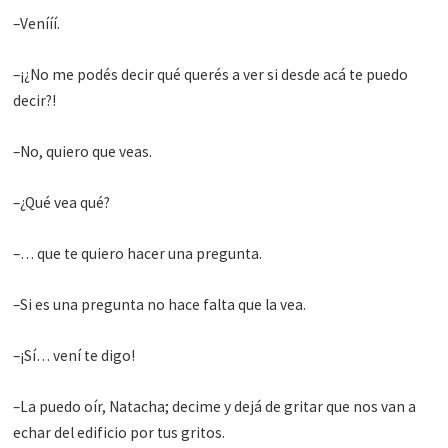
–Venííí.
–¡¿No me podés decir qué querés a ver si desde acá te puedo
decir?!
–No, quiero que veas.
–¿Qué vea qué?
–… que te quiero hacer una pregunta.
–Si es una pregunta no hace falta que la vea.
–¡Sí… vení te digo!
–La puedo oír, Natacha; decime y dejá de gritar que nos van a
echar del edificio por tus gritos.