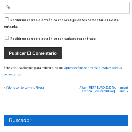
Recibir un correo electrónico con los siguientes comentarios a esta
entrada.
Recibir un correo electrónico con cada nueva entrada.
Este sitio usa Akismet para reducir el spam.
Aprende cómo se procesan los datos de tus
comentarios.
«
Velorio con torta – Iris Rivera
Álbum UEFA EURO 2020 Tournament
Edition [Edición Virtual] – Panini
»
Buscador