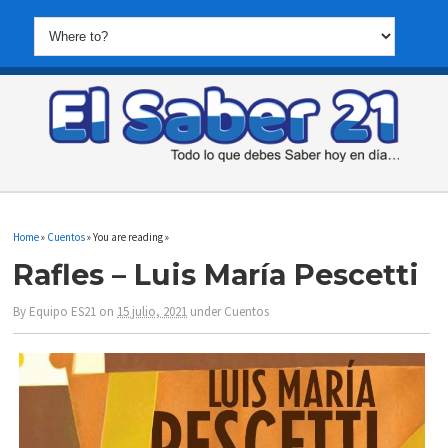
Home
»
Cuentos
» You are reading »
Rafles – Luis María Pescetti
By
Equipo ES21
on
15 julio, 2021
under
Cuentos