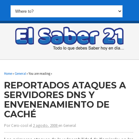
Home
»
General
» You are reading »
REPORTADOS ATAQUES A
SERVIDORES DNS Y
ENVENENAMIENTO DE
CACHÉ
Por
Cero-cool
el
2 agosto, 2008
en
General