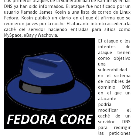
Los primeros ataques de la vulnerabilidad de Kaminsky en las
DNS ya han sido informados. El ataque fue notificado por un
usuario llamado James Kosin a una lista de correo de Linux
Fedora. Kosin publicó un diario en el que él afirma que se
reunieron jueves por la noche. El atacante intento acceder a la
caché del servidor haciendo entradas para sitios como
MySpace, eBay y Wachovia.
El ataque o los
intentos de
ataque tienen
como objetivo
una
vulnerabilidad
en el sistema
de nombres de
dominio DNS
en el que un
atacante
podría
modificar el
caché de un
servidor DNS
para redirigir
las peticiones