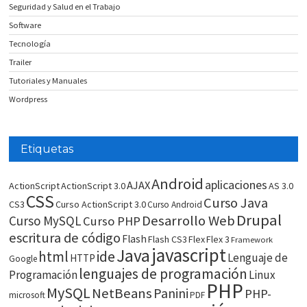
Seguridad y Salud en el Trabajo
Software
Tecnología
Trailer
Tutoriales y Manuales
Wordpress
Etiquetas
Android
aplicaciones
AJAX
ActionScript
ActionScript 3.0
AS 3.0
CSS
Curso Java
CS3
Curso ActionScript 3.0
Curso Android
Drupal
Desarrollo Web
Curso MySQL
Curso PHP
escritura de código
Flash
Flash CS3
Flex
Flex 3
Framework
javascript
Java
html
ide
Lenguaje de
HTTP
Google
lenguajes de programación
Programación
Linux
PHP
MySQL
NetBeans
Panini
PHP-
microsoft
PDF