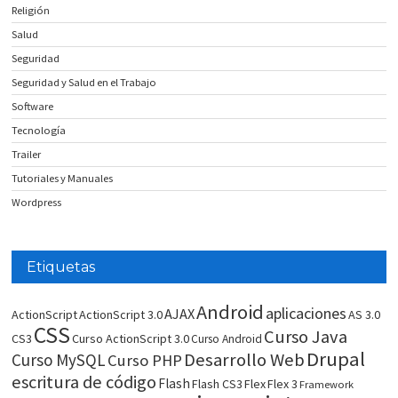
Religión
Salud
Seguridad
Seguridad y Salud en el Trabajo
Software
Tecnología
Trailer
Tutoriales y Manuales
Wordpress
Etiquetas
Android
aplicaciones
AJAX
ActionScript
ActionScript 3.0
AS 3.0
CSS
Curso Java
CS3
Curso ActionScript 3.0
Curso Android
Drupal
Desarrollo Web
Curso MySQL
Curso PHP
escritura de código
Flash
Flash CS3
Flex
Flex 3
Framework