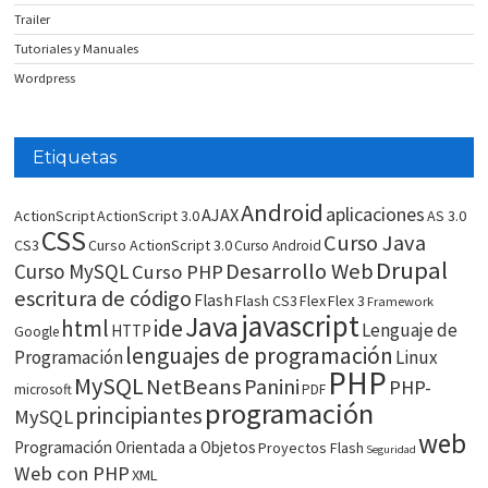
Trailer
Tutoriales y Manuales
Wordpress
Etiquetas
Android
aplicaciones
AJAX
ActionScript
ActionScript 3.0
AS 3.0
CSS
Curso Java
CS3
Curso ActionScript 3.0
Curso Android
Drupal
Desarrollo Web
Curso MySQL
Curso PHP
escritura de código
Flash
Flash CS3
Flex
Flex 3
Framework
javascript
Java
html
ide
Lenguaje de
HTTP
Google
lenguajes de programación
Programación
Linux
PHP
MySQL
NetBeans
Panini
PHP-
microsoft
PDF
programación
principiantes
MySQL
web
Programación Orientada a Objetos
Proyectos Flash
Seguridad
Web con PHP
XML