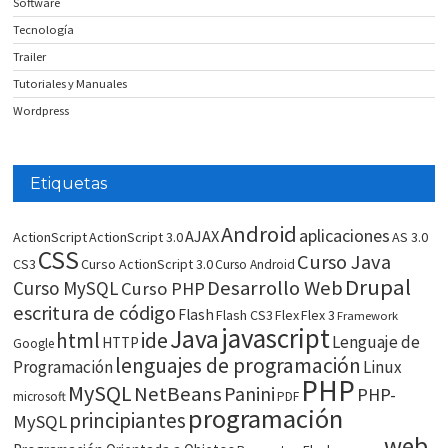
Software
Tecnología
Trailer
Tutoriales y Manuales
Wordpress
Etiquetas
Android
aplicaciones
AJAX
ActionScript
ActionScript 3.0
AS 3.0
CSS
Curso Java
CS3
Curso ActionScript 3.0
Curso Android
Drupal
Desarrollo Web
Curso MySQL
Curso PHP
escritura de código
Flash
Flash CS3
Flex
Flex 3
Framework
javascript
Java
html
ide
Lenguaje de
HTTP
Google
lenguajes de programación
Programación
Linux
PHP
MySQL
NetBeans
Panini
PHP-
microsoft
PDF
programación
principiantes
MySQL
web