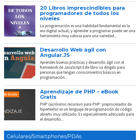
20 Libros imprescindibles para
programadores de todos los
niveles
La programación es una habilidad fundamental en la
era digital actual, y aprender a programar puede ser una
herramienta muy valiosa para una variedad...
Desarrollo Web ágil con
Angular.JS
Aprendes buenas prácticas y desarrollo ágil con el
framework de JavaScript Este libro va dirigdo para
personas que tengan conocimientos básicos en
programación...
Aprendizaje de PHP – eBook
Gratis
PHP (acrónimo recursivo para PHP: preprocesador de
hipertexto) es un lenguaje de programación de código
abierto muy utilizado. Es especialmente adecuado para
el desarrollo...
Celulares/Smartphones/PDAs