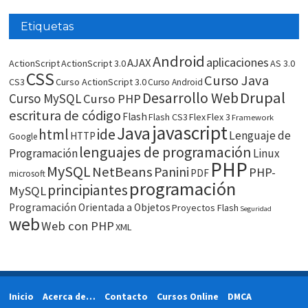
Etiquetas
Android
aplicaciones
AJAX
ActionScript
ActionScript 3.0
AS 3.0
CSS
Curso Java
CS3
Curso ActionScript 3.0
Curso Android
Drupal
Desarrollo Web
Curso MySQL
Curso PHP
escritura de código
Flash
Flash CS3
Flex
Flex 3
Framework
javascript
Java
html
ide
Lenguaje de
HTTP
Google
lenguajes de programación
Programación
Linux
PHP
MySQL
NetBeans
Panini
PHP-
PDF
microsoft
programación
principiantes
MySQL
Programación Orientada a Objetos
Proyectos Flash
Seguridad
web
Web con PHP
XML
Inicio
Acerca de…
Contacto
Cursos Online
DMCA