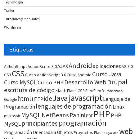
Tecnología
Trailer
Tutoriales y Manuales
Wordpress
Etiquetas
Android
aplicaciones
AJAX
ActionScript
ActionScript 3.0
AS 3.0
CSS
Curso Java
CS3
Curso ActionScript 3.0
Curso Android
Drupal
Desarrollo Web
Curso MySQL
Curso PHP
escritura de código
Flash
Flash CS3
Flex
Flex 3
Framework
javascript
Java
html
ide
Lenguaje de
HTTP
Google
lenguajes de programación
Programación
Linux
PHP
MySQL
NetBeans
Panini
PHP-
microsoft
PDF
programación
principiantes
MySQL
web
Programación Orientada a Objetos
Proyectos Flash
Seguridad