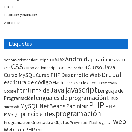
Trailer
Tutoriales y Manuales
Wordpress
Etiquetas
Android
aplicaciones
AJAX
ActionScript
ActionScript 3.0
AS 3.0
CSS
Curso Java
CS3
Curso ActionScript 3.0
Curso Android
Drupal
Desarrollo Web
Curso MySQL
Curso PHP
escritura de código
Flash
Flash CS3
Flex
Flex 3
Framework
javascript
Java
html
ide
Lenguaje de
HTTP
Google
lenguajes de programación
Programación
Linux
PHP
MySQL
NetBeans
Panini
PHP-
microsoft
PDF
programación
principiantes
MySQL
web
Programación Orientada a Objetos
Proyectos Flash
Seguridad
Web con PHP
XML