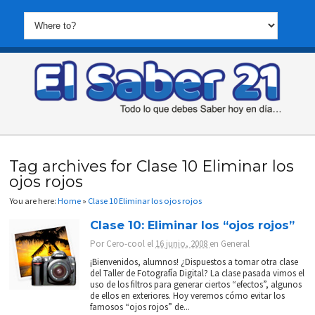
Tag archives for Clase 10 Eliminar los
ojos rojos
You are here:
Home
»
Clase 10 Eliminar los ojos rojos
Clase 10: Eliminar los “ojos rojos”
Por
Cero-cool
el
16 junio, 2008
en
General
¡Bienvenidos, alumnos! ¿Dispuestos a tomar otra clase
del Taller de Fotografía Digital? La clase pasada vimos el
uso de los filtros para generar ciertos “efectos”, algunos
de ellos en exteriores. Hoy veremos cómo evitar los
famosos “ojos rojos” de...