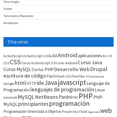
Tecnología
Trailer
Tutoriales y Manuales
Wordpress
Etiquetas
Android
aplicaciones
AJAX
ActionScript
ActionScript 3.0
AS 3.0
CSS
Curso Java
CS3
Curso ActionScript 3.0
Curso Android
Drupal
Desarrollo Web
Curso MySQL
Curso PHP
escritura de código
Flash
Flash CS3
Flex
Flex 3
Framework
javascript
Java
html
ide
Lenguaje de
HTTP
Google
lenguajes de programación
Programación
Linux
PHP
MySQL
NetBeans
Panini
PHP-
microsoft
PDF
programación
principiantes
MySQL
web
Programación Orientada a Objetos
Proyectos Flash
Seguridad