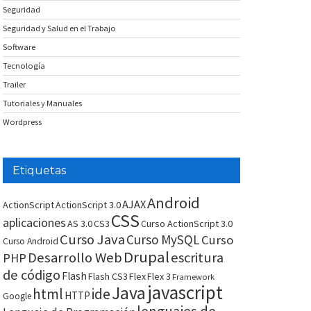
Seguridad
Seguridad y Salud en el Trabajo
Software
Tecnología
Trailer
Tutoriales y Manuales
Wordpress
Etiquetas
Android
AJAX
ActionScript
ActionScript 3.0
CSS
aplicaciones
AS 3.0
CS3
Curso ActionScript 3.0
Curso Java
Curso MySQL
Curso
Curso Android
Drupal
Desarrollo Web
escritura
PHP
de código
Flash
Flash CS3
Flex
Flex 3
Framework
javascript
Java
html
ide
HTTP
Google