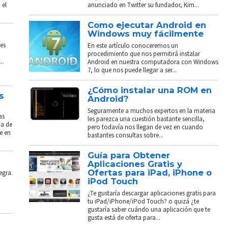
 el
anunciado en Twitter su fundador, Kim...
Como ejecutar Android en
Windows muy fácilmente
es
En este artículo conoceremos un
procedimiento que nos permitirá instalar
..
Android en nuestra computadora con Windows
7, lo que nos puede llegar a ser...
¿Cómo instalar una ROM en
s
Android?
Seguramente a muchos expertos en la materia
as
les parezca una cuestión bastante sencilla,
ba de
pero todavía nos llegan de vez en cuando
e en
bastantes consultas sobre...
Guía para Obtener
Aplicaciones Gratis y
Ofertas para iPad, iPhone o
egra.
iPod Touch
¿Te gustaría descargar aplicaciones gratis para
tu iPad/iPhone/iPod Touch? o quizá ¿te
gustaría saber cuándo una aplicación que te
gusta está de oferta para...