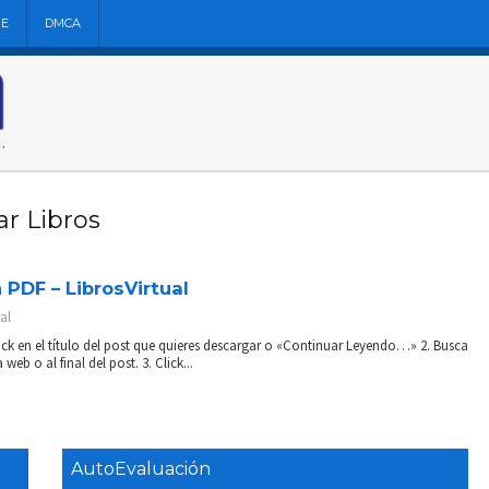
NE
DMCA
r Libros
PDF – LibrosVirtual
al
ick en el título del post que quieres descargar o «Continuar Leyendo…» 2. Busca
 web o al final del post. 3. Click...
AutoEvaluación