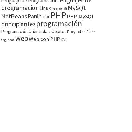
lenguajes de
Lenguaje de Programación
MySQL
programación
Linux
microsoft
PHP
NetBeans
Panini
PHP-MySQL
PDF
programación
principiantes
Programación Orientada a Objetos
Proyectos Flash
web
Web con PHP
XML
Seguridad