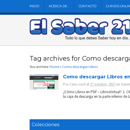
INICIO
ACERCA DE…
CONTACTO
CURSOS ONLI
Tag archives for Como descarga
You are here:
Home
»
Como descargar Libros
Como descargar Libros en 
Por
Cero-cool
el
27 octubre, 2017
en
Gener
¿Cómo Libros en PDF – LibrosVirtual? 1. Cl
la caja de descarga en la parte inferior de la
Colecciones