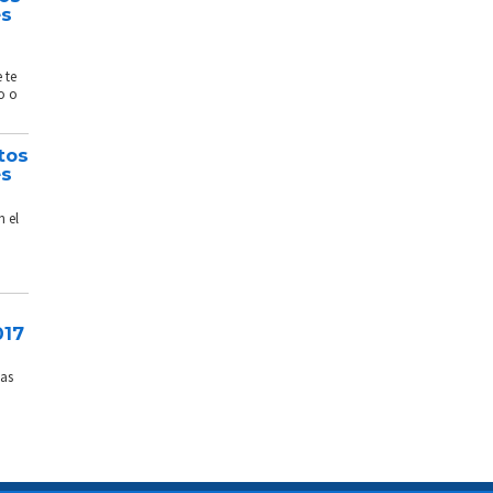
és
 te
o o
tos
és
n el
017
sas