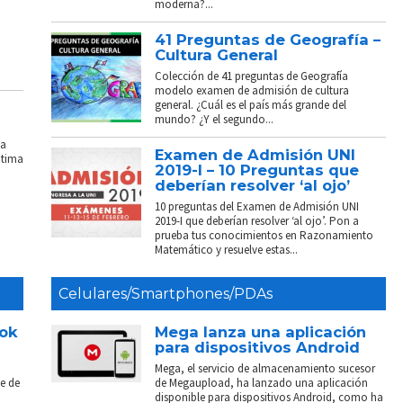
moderna?...
41 Preguntas de Geografía –
Cultura General
Colección de 41 preguntas de Geografía
modelo examen de admisión de cultura
general. ¿Cuál es el país más grande del
mundo? ¿Y el segundo...
La
Examen de Admisión UNI
ptima
2019-I – 10 Preguntas que
deberían resolver ‘al ojo’
10 preguntas del Examen de Admisión UNI
2019-I que deberían resolver ‘al ojo’. Pon a
prueba tus conocimientos en Razonamiento
Matemático y resuelve estas...
Celulares/Smartphones/PDAs
ook
Mega lanza una aplicación
para dispositivos Android
Mega, el servicio de almacenamiento sucesor
e de
de Megaupload, ha lanzado una aplicación
disponible para dispositivos Android, como ha