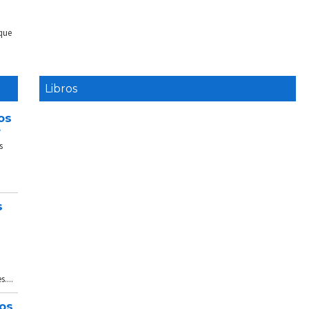
 que
Libros
os
e
s
s
....
tos