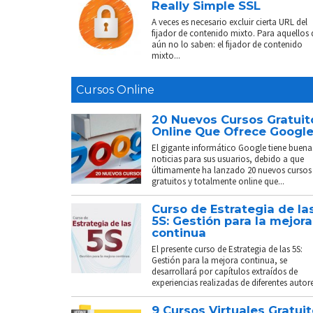
Really Simple SSL
A veces es necesario excluir cierta URL del
fijador de contenido mixto. Para aquellos
aún no lo saben: el fijador de contenido
mixto...
Cursos Online
20 Nuevos Cursos Gratuit
Online Que Ofrece Googl
El gigante informático Google tiene buena
noticias para sus usuarios, debido a que
últimamente ha lanzado 20 nuevos cursos
gratuitos y totalmente online que...
Curso de Estrategia de la
5S: Gestión para la mejora
continua
El presente curso de Estrategia de las 5S:
Gestión para la mejora continua, se
desarrollará por capítulos extraídos de
experiencias realizadas de diferentes autores
9 Cursos Virtuales Gratui