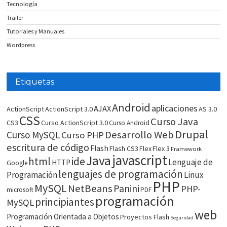
Tecnología
Trailer
Tutoriales y Manuales
Wordpress
Etiquetas
Android
aplicaciones
AJAX
ActionScript
ActionScript 3.0
AS 3.0
CSS
Curso Java
CS3
Curso ActionScript 3.0
Curso Android
Drupal
Desarrollo Web
Curso MySQL
Curso PHP
escritura de código
Flash
Flash CS3
Flex
Flex 3
Framework
javascript
Java
html
ide
Lenguaje de
HTTP
Google
lenguajes de programación
Programación
Linux
PHP
MySQL
NetBeans
Panini
PHP-
microsoft
PDF
programación
principiantes
MySQL
web
Programación Orientada a Objetos
Proyectos Flash
Seguridad