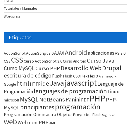
Trailer
Tutoriales y Manuales
Wordpress
Etiquetas
Android
aplicaciones
AJAX
ActionScript
ActionScript 3.0
AS 3.0
CSS
Curso Java
CS3
Curso ActionScript 3.0
Curso Android
Drupal
Desarrollo Web
Curso MySQL
Curso PHP
escritura de código
Flash
Flash CS3
Flex
Flex 3
Framework
javascript
Java
html
ide
Lenguaje de
HTTP
Google
lenguajes de programación
Programación
Linux
PHP
MySQL
NetBeans
Panini
PHP-
PDF
microsoft
programación
principiantes
MySQL
Programación Orientada a Objetos
Proyectos Flash
Seguridad
web
Web con PHP
XML