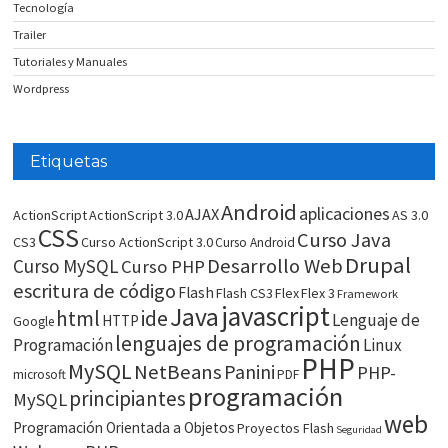
Tecnología
Trailer
Tutoriales y Manuales
Wordpress
Etiquetas
Android
aplicaciones
AJAX
ActionScript
ActionScript 3.0
AS 3.0
CSS
Curso Java
CS3
Curso ActionScript 3.0
Curso Android
Drupal
Desarrollo Web
Curso MySQL
Curso PHP
escritura de código
Flash
Flash CS3
Flex
Flex 3
Framework
javascript
Java
html
ide
Lenguaje de
HTTP
Google
lenguajes de programación
Programación
Linux
PHP
MySQL
NetBeans
Panini
PHP-
microsoft
PDF
programación
principiantes
MySQL
web
Programación Orientada a Objetos
Proyectos Flash
Seguridad